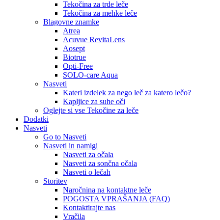
Tekočina za trde leče
Tekočina za mehke leče
Blagovne znamke
Atrea
Acuvue RevitaLens
Aosept
Biotrue
Opti-Free
SOLO-care Aqua
Nasveti
Kateri izdelek za nego leč za katero lečo?
Kapljice za suhe oči
Oglejte si vse Tekočine za leče
Dodatki
Nasveti
Go to Nasveti
Nasveti in namigi
Nasveti za očala
Nasveti za sončna očala
Nasveti o lečah
Storitev
Naročnina na kontaktne leče
POGOSTA VPRAŠANJA (FAQ)
Kontaktirajte nas
Vračila