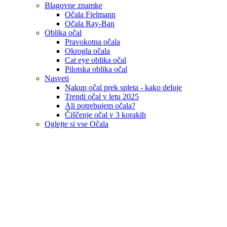
Blagovne znamke
Očala Fielmann
Očala Ray-Ban
Oblika očal
Pravokotna očala
Okrogla očala
Cat eye oblika očal
Pilotska oblika očal
Nasveti
Nakup očal prek spleta - kako deluje
Trendi očal v letu 2025
Ali potrebujem očala?
Čiščenje očal v 3 korakih
Oglejte si vse Očala