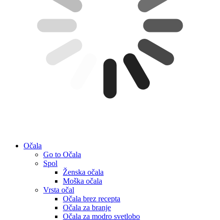
Očala
Go to Očala
Spol
Ženska očala
Moška očala
Vrsta očal
Očala brez recepta
Očala za branje
Očala za modro svetlobo