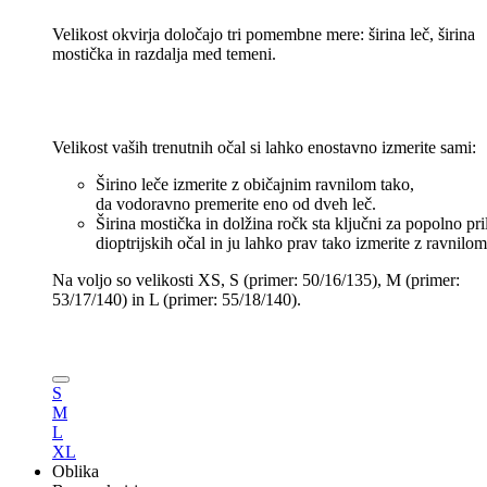
Velikost okvirja določajo tri pomembne mere: širina leč, širina
mostička in razdalja med temeni.
Velikost
vaših
trenutnih
očal
si
lahko
enostavno
izmerite
sami
:
Širino
leče
izmerite
z
običajnim
ravnilom
tako
,
da
vodoravno
premerite
eno
od
dveh
leč
.
Širina
mostička
in
dolžina
ročk
sta
ključni
za
popolno
pri
dioptrijskih
očal
in
ju
lahko
prav
tako
izmerite
z
ravnilom
Na
voljo
so
velikosti
XS, S (primer: 50/16/135), M (primer:
53/17/140) in L (primer: 55/18/140).
S
M
L
XL
Oblika