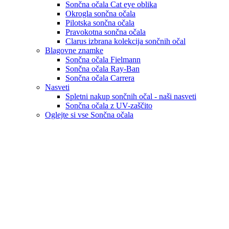
Sončna očala Cat eye oblika
Okrogla sončna očala
Pilotska sončna očala
Pravokotna sončna očala
Clarus izbrana kolekcija sončnih očal
Blagovne znamke
Sončna očala Fielmann
Sončna očala Ray-Ban
Sončna očala Carrera
Nasveti
Spletni nakup sončnih očal - naši nasveti
Sončna očala z UV-zaščito
Oglejte si vse Sončna očala