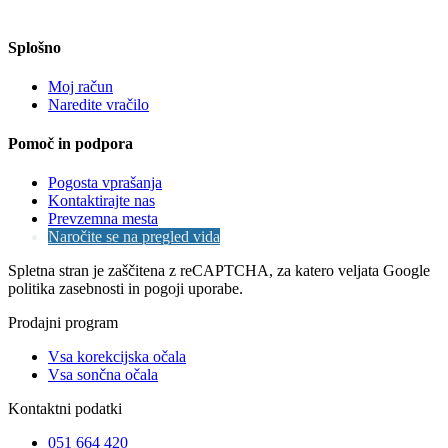
Splošno
Moj račun
Naredite vračilo
Pomoč in podpora
Pogosta vprašanja
Kontaktirajte nas
Prevzemna mesta
Naročite se na pregled vida
Spletna stran je zaščitena z reCAPTCHA, za katero veljata Google
politika zasebnosti in pogoji uporabe.
Prodajni program
Vsa korekcijska očala
Vsa sončna očala
Kontaktni podatki
051 664 420