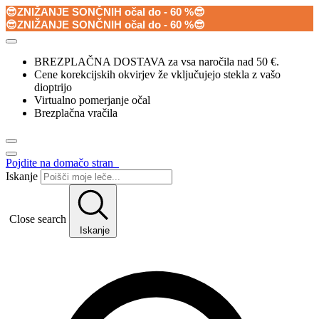
😎ZNIŽANJE SONČNIH očal do - 60 %😎
😎ZNIŽANJE SONČNIH očal do - 60 %😎
BREZPLAČNA DOSTAVA za vsa naročila nad 50 €.
Cene korekcijskih okvirjev že vključujejo stekla z vašo
dioptrijo
Virtualno pomerjanje očal
Brezplačna vračila
Pojdite na domačo stran
Iskanje
Close search
Iskanje