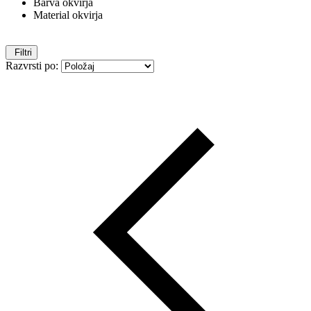
Barva okvirja
Material okvirja
Filtri
Razvrsti po: