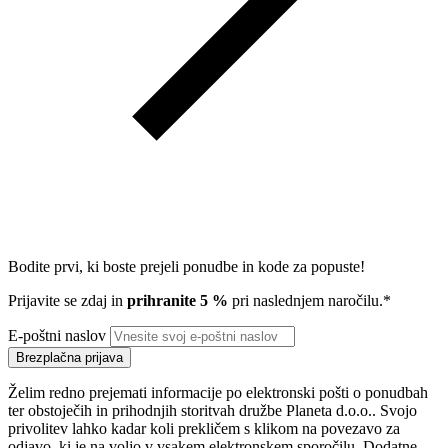
Bodite prvi, ki boste prejeli ponudbe in kode za popuste!
Prijavite se zdaj in
prihranite 5 %
pri naslednjem naročilu.*
E-poštni naslov
Brezplačna prijava
Želim redno prejemati informacije po elektronski pošti o ponudbah
ter obstoječih in prihodnjih storitvah družbe Planeta d.o.o.. Svojo
privolitev lahko kadar koli prekličem s klikom na povezavo za
odjavo, ki je na voljo v vsakem elektronskem sporočilu. Dodatne