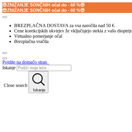
😎ZNIŽANJE SONČNIH očal do - 60 %😎
😎ZNIŽANJE SONČNIH očal do - 60 %😎
BREZPLAČNA DOSTAVA za vsa naročila nad 50 €.
Cene korekcijskih okvirjev že vključujejo stekla z vašo dioptrij
Virtualno pomerjanje očal
Brezplačna vračila
Pojdite na domačo stran
Iskanje
Close search
Iskanje