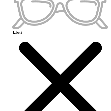
Priljubljeno 3
Izberi
Preskoči na konec galerije slik
Preskoči na začetek galerije slik
Barva okvirja
Velikost očal
L
Kako najdem pravo velikost?