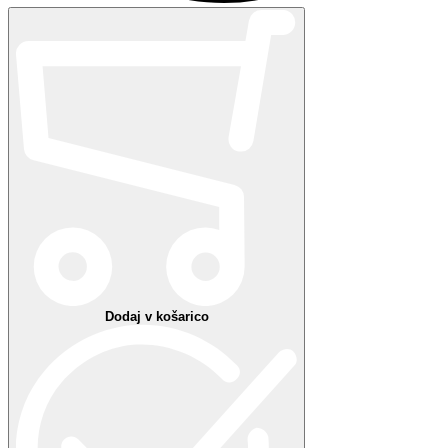
Brezplačna dostava
nad 50 €
Brezplačni prevzemi
v
poslovalnicah Optike Clarus
Brezplačna
vračila
v poslovalnice*
Varno plačilo - zaupanja vredna spletna trgovina
Podrobnosti izdelka
Podrobnosti izdelka
Dimenzije
Širina okvirja:
mm
Širina leče:
mm