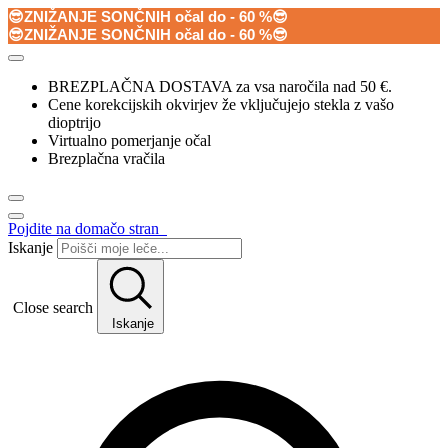
😎ZNIŽANJE SONČNIH očal do - 60 %😎
😎ZNIŽANJE SONČNIH očal do - 60 %😎
BREZPLAČNA DOSTAVA za vsa naročila nad 50 €.
Cene korekcijskih okvirjev že vključujejo stekla z vašo
dioptrijo
Virtualno pomerjanje očal
Brezplačna vračila
Pojdite na domačo stran
Iskanje
Close search
Iskanje