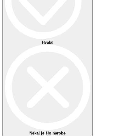
Širina mostička:
mm
Dolžina ročke:
mm
Specifikacija
Več informacij
Blagovna znamka
Guess
Lens Attributes
Solid
Oblika
Butterfly
Vrsta okvirja
Polni/cel okvir
Lastnosti stekel
Mineralna
Vrsta
Standard