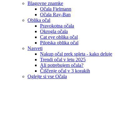
Blagovne znamke
Očala Fielmann
Očala Ray-Ban
Oblika očal
Pravokotna očala
Okrogla očala
Cat eye oblika očal
Pilotska oblika očal
Nasveti
Nakup očal prek spleta - kako deluje
Trendi očal v letu 2025
Ali potrebujem očala?
Čiščenje očal v 3 korakih
Oglejte si vse Očala