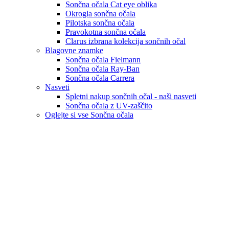
Sončna očala Cat eye oblika
Okrogla sončna očala
Pilotska sončna očala
Pravokotna sončna očala
Clarus izbrana kolekcija sončnih očal
Blagovne znamke
Sončna očala Fielmann
Sončna očala Ray-Ban
Sončna očala Carrera
Nasveti
Spletni nakup sončnih očal - naši nasveti
Sončna očala z UV-zaščito
Oglejte si vse Sončna očala