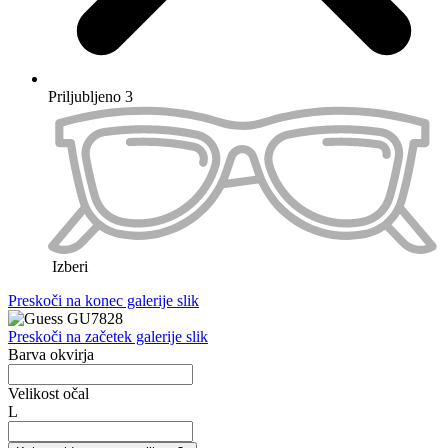
Kako najdem pravo velikost?
Velikost okvirja določajo tri pomembne mere: širina leč, širina
mostička in razdalja med temeni.
Velikost
vaših
trenutnih
očal
si
lahko
enostavno
izmerite
sami
:
Širino
leče
izmerite
z
običajnim
ravnilom
tako
,
da
vodoravno
premerite
eno
od
dveh
leč
.
Širina
mostička
in
dolžina
ročk
sta
ključni
za
popolno
prileganj
dioptrijskih
očal
in
ju
lahko
prav
tako
izmerite
z
ravnilom
.
Na
voljo
so
velikosti
XS, S (primer: 50/16/135), M (primer:
53/17/140) in L (primer: 55/18/140).
Tako nizko, kot
126,75 €
Redna cena
169,00 €