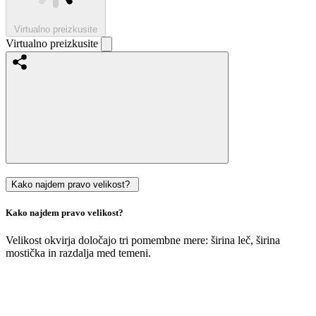
Virtualno preizkusite
Virtualno preizkusite
Kako najdem pravo velikost?
Kako najdem pravo velikost?
Velikost okvirja določajo tri pomembne mere: širina leč, širina
mostička in razdalja med temeni.
Velikost
vaših
trenutnih
očal
si
lahko
enostavno
izmerite
sami
: