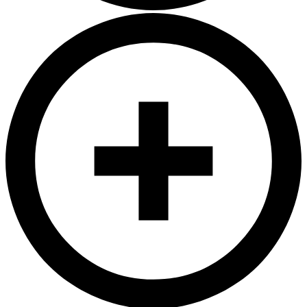
Hvala!
Nekaj je šlo narobe
Dostava: 1 - 10 dni