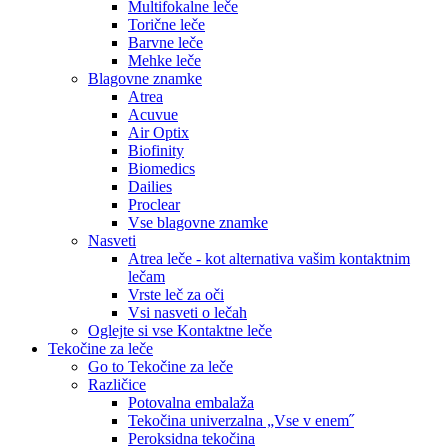
Multifokalne leče
Torične leče
Barvne leče
Mehke leče
Blagovne znamke
Atrea
Acuvue
Air Optix
Biofinity
Biomedics
Dailies
Proclear
Vse blagovne znamke
Nasveti
Atrea leče - kot alternativa vašim kontaktnim
lečam
Vrste leč za oči
Vsi nasveti o lečah
Oglejte si vse Kontaktne leče
Tekočine za leče
Go to Tekočine za leče
Različice
Potovalna embalaža
Tekočina univerzalna „Vse v enem˝
Peroksidna tekočina