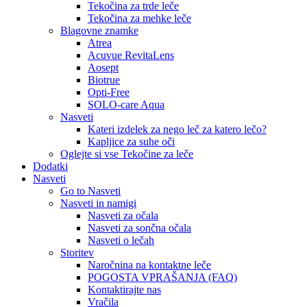
Tekočina za trde leče
Tekočina za mehke leče
Blagovne znamke
Atrea
Acuvue RevitaLens
Aosept
Biotrue
Opti-Free
SOLO-care Aqua
Nasveti
Kateri izdelek za nego leč za katero lečo?
Kapljice za suhe oči
Oglejte si vse Tekočine za leče
Dodatki
Nasveti
Go to Nasveti
Nasveti in namigi
Nasveti za očala
Nasveti za sončna očala
Nasveti o lečah
Storitev
Naročnina na kontaktne leče
POGOSTA VPRAŠANJA (FAQ)
Kontaktirajte nas
Vračila