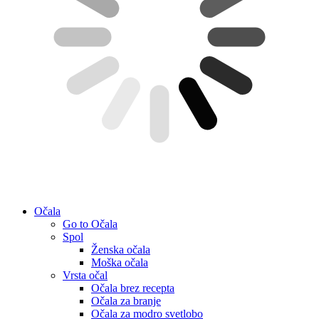
Očala
Go to Očala
Spol
Ženska očala
Moška očala
Vrsta očal
Očala brez recepta
Očala za branje
Očala za modro svetlobo