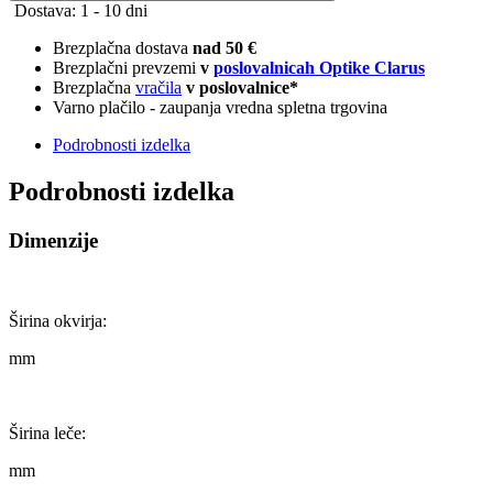
Lens Attributes 2
Solid
Tip mostička
enojni mostiček
Lens Attributes 3
Solid
Absorcija leče
85
Material okvirja
Plastika
Filter Category
3
Spol
Unisex
Širina mostička
15
Dolžina ročke
140
Širina leče
56
Bodite prvi, ki boste prejeli ponudbe in kode za popuste!
Prijavite se zdaj in
prihranite 5 %
pri naslednjem naročilu.*