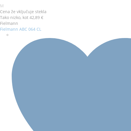
Barva
Velikost
M
okvirja
očal
Cena že vključuje stekla
Tako nizko, kot
42,89 €
Fielmann
Fielmann ABC 064 CL