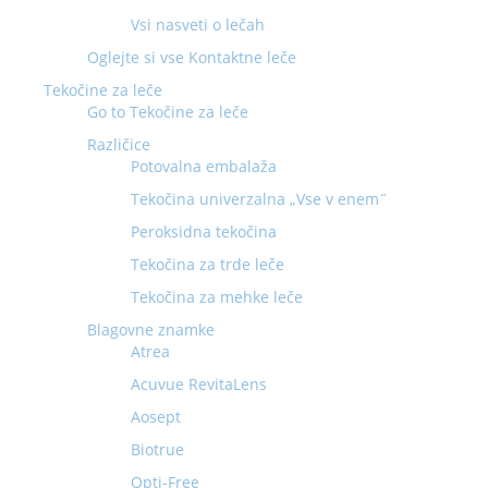
Vsi nasveti o lečah
Oglejte si vse Kontaktne leče
Tekočine za leče
Go to Tekočine za leče
Različice
Potovalna embalaža
Tekočina univerzalna „Vse v enem˝
Peroksidna tekočina
Tekočina za trde leče
Tekočina za mehke leče
Blagovne znamke
Atrea
Acuvue RevitaLens
Aosept
Biotrue
Opti-Free