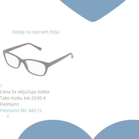
Barva
Velikost
S
okvirja
očal
Cena že vključuje stekla
Tako nizko, kot
23,90 €
Fielmann
Fielmann MC 445 CL