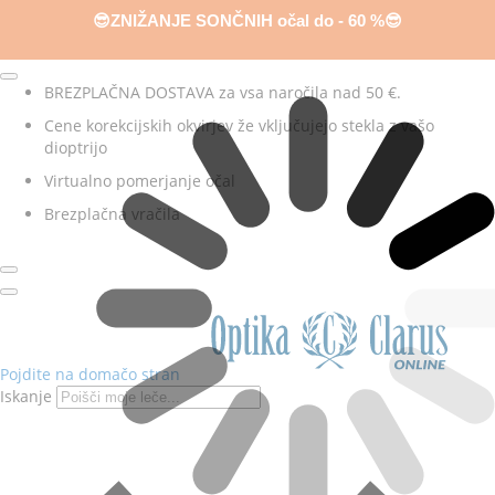
😎ZNIŽANJE SONČNIH očal do - 60 %😎
BREZPLAČNA DOSTAVA za vsa naročila nad 50 €.
Cene korekcijskih okvirjev že vključujejo stekla z vašo
dioptrijo
Virtualno pomerjanje očal
Brezplačna vračila
Pojdite na domačo stran
Iskanje