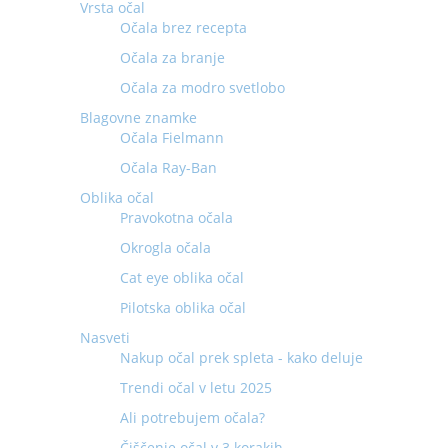
Vrsta očal
Očala brez recepta
Očala za branje
Očala za modro svetlobo
Blagovne znamke
Očala Fielmann
Očala Ray-Ban
Oblika očal
Pravokotna očala
Okrogla očala
Cat eye oblika očal
Pilotska oblika očal
Nasveti
Nakup očal prek spleta - kako deluje
Trendi očal v letu 2025
Ali potrebujem očala?
Čiščenje očal v 3 korakih