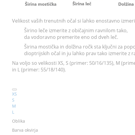
Velikost
vaših
trenutnih
očal
si
lahko
enostavno
izmeri
Širino
leče
izmerite
z
običajnim
ravnilom
tako
,
da
vodoravno
premerite
eno
od
dveh
leč
.
Širina
mostička
in
dolžina
ročk
sta
ključni
za
popo
dioptrijskih
očal
in
ju
lahko
prav
tako
izmerite
z
r
Na
voljo
so
velikosti
XS, S (primer: 50/16/135), M (prim
in L (primer: 55/18/140).
XS
S
M
L
Oblika
Barva okvirja