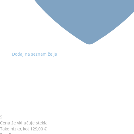
Dodaj na seznam želja
Barva
Velikost
S
okvirja
očal
Cena že vključuje stekla
Tako nizko, kot
129,00 €
Ray-Ban
RAY-BAN RB 5375