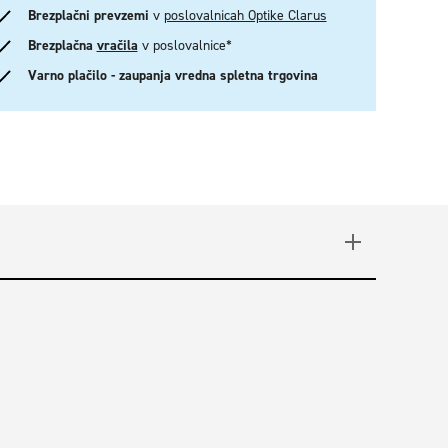
Brezplačni prevzemi
v
poslovalnicah Optike Clarus
Brezplačna
vračila
v poslovalnice*
Varno plačilo - zaupanja vredna spletna trgovina