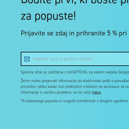
za popuste!
Prijavite se zdaj in
prihranite 5 %
pri
E-poštni naslov
Spletna stran je zaščitena z reCAPTCHA, za katero veljata Google 
Želim redno prejemati informacije po elektronski pošti o ponudbah 
privolitev lahko kadar koli prekličem s klikom na povezavo za o
informacije o varstvu podatkov so na voljo
tukaj.
*5-odstotnega popusta ni mogoče kombinirati z drugimi ugodnimi k