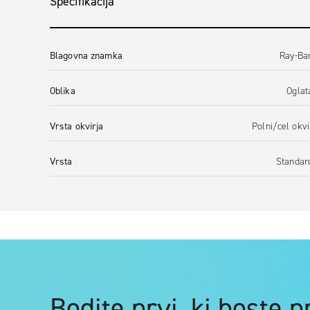
Specifikacija
Blagovna znamka
Ray-Ba
Oblika
Oglat
Vrsta okvirja
Polni/cel okvi
Vrsta
Standar
Bodite prvi, ki boste 