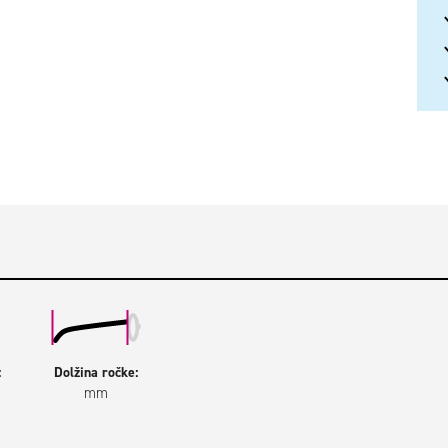
:
Dolžina ročke:
mm