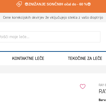
😎ZNIŽANJE SONČNIH očal do - 60 %😎
Cene korekcijskih okvirjev že vključujejo stekla z vašo dioptrijo
ANJE
KONTAKTNE LEČE
TEKOČINE ZA LEČE
RAY-
RA
Barva