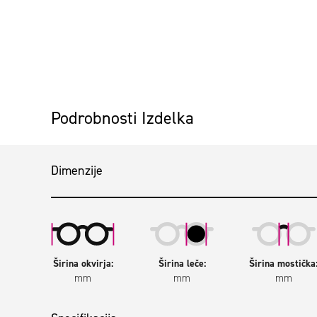
Preskoči na začetek galerije slik
Podrobnosti Izdelka
Dimenzije
Širina okvirja:
Širina leče:
Širina mostička
mm
mm
mm