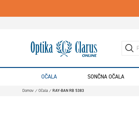
Iskanje
Pojdite na domačo stran
ISK
OČALA
SONČNA OČALA
Domov
Očala
RAY-BAN RB 5383
Preskoči na konec galerije slik