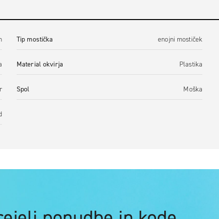
n
Tip mostička
enojni mostiček
a
Material okvirja
Plastika
r
Spol
Moška
d
prejeli ponudbe in kode