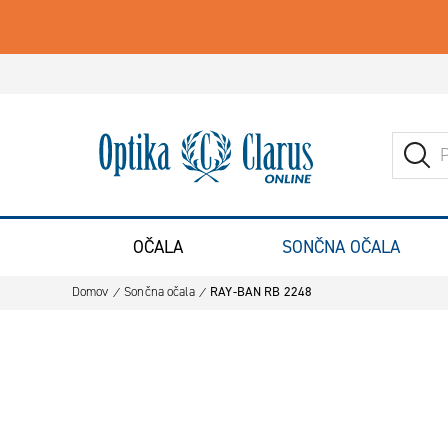
Iskanje
Pojdite na domačo stran
ISK
OČALA
SONČNA OČALA
Domov
Sončna očala
RAY-BAN RB 2248
Preskoči na konec galerije slik