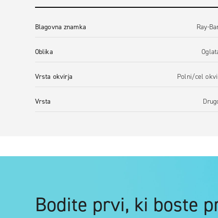
Blagovna znamka
Ray-Ba
Oblika
Oglat
Vrsta okvirja
Polni/cel okvi
Vrsta
Drug
Bodite prvi, ki boste 