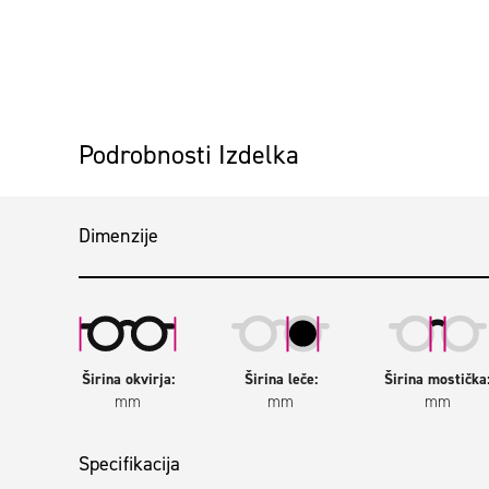
Preskoči na začetek galerije slik
Podrobnosti Izdelka
Dimenzije
Širina okvirja:
Širina leče:
Širina mostička
mm
mm
mm
Specifikacija