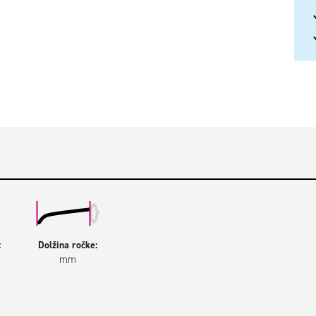
:
Dolžina ročke:
mm