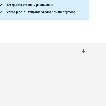
Brezplačna
vračila
v poslovalnice*
Varno plačilo - zaupanja vredna spletna trgovina