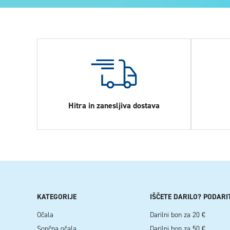
Hitra in zanesljiva dostava
KATEGORIJE
IŠČETE DARILO? PODARI
Očala
Darilni bon za 20 €
Sončna očala
Darilni bon za 50 €