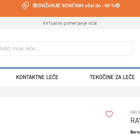
😎ZNIŽANJE SONČNIH očal do - 60 %😎
Virtualno pomerjanje očal
ANJE
KONTAKTNE LEČE
TEKOČINE ZA LEČE
RAY-
RA
Barva