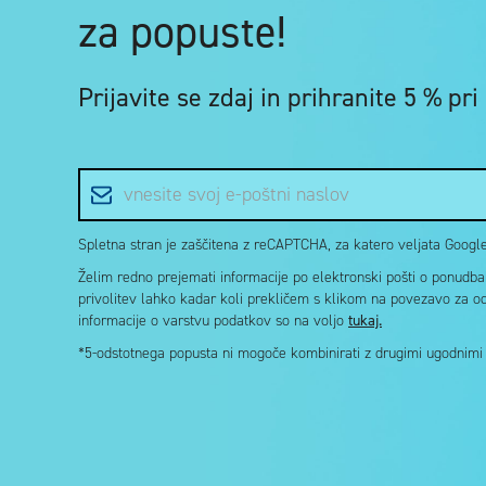
za popuste!
Prijavite se zdaj in
prihranite 5 %
pri
E-poštni naslov
Spletna stran je zaščitena z reCAPTCHA, za katero veljata Google 
Želim redno prejemati informacije po elektronski pošti o ponudbah 
privolitev lahko kadar koli prekličem s klikom na povezavo za o
informacije o varstvu podatkov so na voljo
tukaj.
*5-odstotnega popusta ni mogoče kombinirati z drugimi ugodnimi k