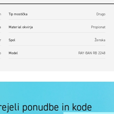
n
Tip mostička
Drugo
a
Material okvirja
Propionat
r
Spol
Ženska
o
Model
RAY-BAN RB 2248
prejeli ponudbe in kode