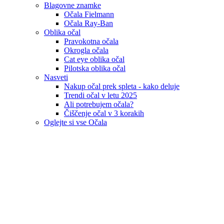
Blagovne znamke
Očala Fielmann
Očala Ray-Ban
Oblika očal
Pravokotna očala
Okrogla očala
Cat eye oblika očal
Pilotska oblika očal
Nasveti
Nakup očal prek spleta - kako deluje
Trendi očal v letu 2025
Ali potrebujem očala?
Čiščenje očal v 3 korakih
Oglejte si vse Očala