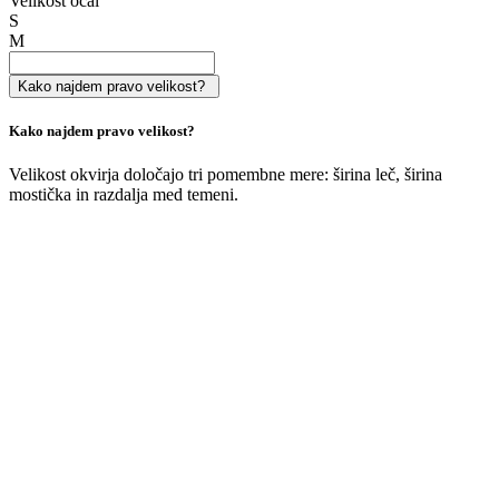
Tako nizko, kot
151,69 €