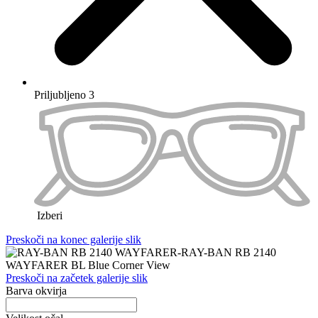
M
Kako najdem pravo velikost?
Kako najdem pravo velikost?
Velikost okvirja določajo tri pomembne mere: širina leč, širina
mostička in razdalja med temeni.
Velikost
vaših
trenutnih
očal
si
lahko
enostavno
izmerite
sami
:
Širino
leče
izmerite
z
običajnim
ravnilom
tako
,
da
vodoravno
premerite
eno
od
dveh
leč
.
Širina
mostička
in
dolžina
ročk
sta
ključni
za
popolno
prileganj
dioptrijskih
očal
in
ju
lahko
prav
tako
izmerite
z
ravnilom
.
Na
voljo
so
velikosti
XS, S (primer: 50/16/135), M (primer:
53/17/140) in L (primer: 55/18/140).