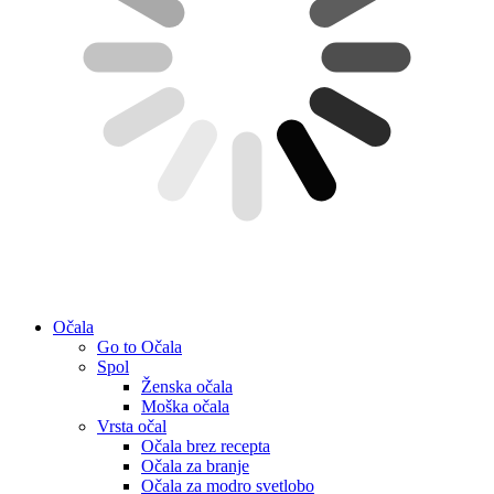
Očala
Go to Očala
Spol
Ženska očala
Moška očala
Vrsta očal
Očala brez recepta
Očala za branje
Očala za modro svetlobo