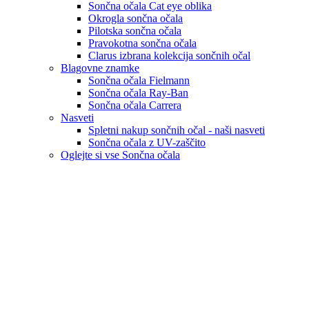
Sončna očala Cat eye oblika
Okrogla sončna očala
Pilotska sončna očala
Pravokotna sončna očala
Clarus izbrana kolekcija sončnih očal
Blagovne znamke
Sončna očala Fielmann
Sončna očala Ray-Ban
Sončna očala Carrera
Nasveti
Spletni nakup sončnih očal - naši nasveti
Sončna očala z UV-zaščito
Oglejte si vse Sončna očala