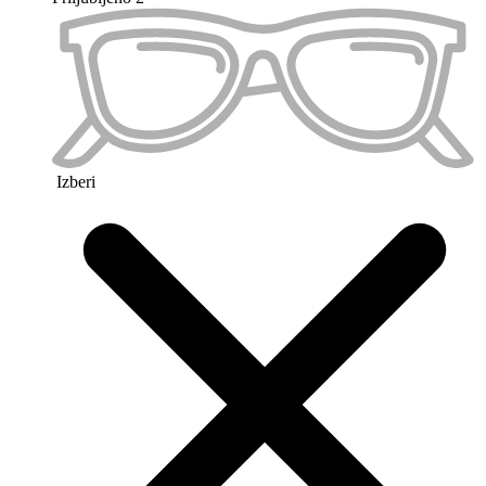
Priljubljeno 3
Izberi
Preskoči na konec galerije slik
Preskoči na začetek galerije slik
Barva okvirja
Velikost očal
S