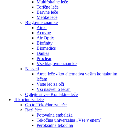
Multifokalne leče
Torične leče
Barvne leče
Mehke leče
Blagovne znamke
Atrea
Acuvue
Air Optix
Biofinity
Biomedics
Dailies
Proclear
Vse blagovne znamke
Nasveti
Atrea leče - kot alternativa vašim kontaktnim
lečam
Vrste leč za oči
Vsi nasveti o lečah
Oglejte si vse Kontaktne leče
Tekočine za leče
Go to Tekočine za leče
Različice
Potovalna embalaža
Tekočina univerzalna „Vse v enem˝
Peroksidna tekočina