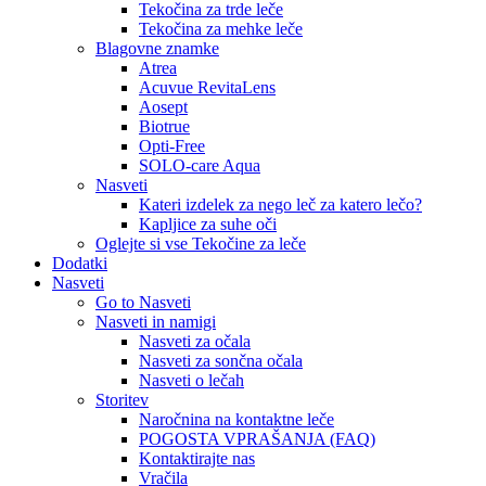
Tekočina za trde leče
Tekočina za mehke leče
Blagovne znamke
Atrea
Acuvue RevitaLens
Aosept
Biotrue
Opti-Free
SOLO-care Aqua
Nasveti
Kateri izdelek za nego leč za katero lečo?
Kapljice za suhe oči
Oglejte si vse Tekočine za leče
Dodatki
Nasveti
Go to Nasveti
Nasveti in namigi
Nasveti za očala
Nasveti za sončna očala
Nasveti o lečah
Storitev
Naročnina na kontaktne leče
POGOSTA VPRAŠANJA (FAQ)
Kontaktirajte nas
Vračila