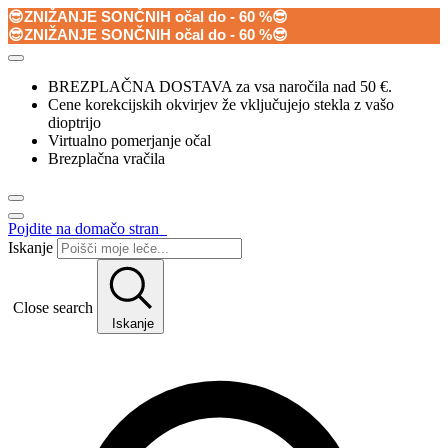
😎ZNIŽANJE SONČNIH očal do - 60 %😎
😎ZNIŽANJE SONČNIH očal do - 60 %😎
BREZPLAČNA DOSTAVA za vsa naročila nad 50 €.
Cene korekcijskih okvirjev že vključujejo stekla z vašo
dioptrijo
Virtualno pomerjanje očal
Brezplačna vračila
Pojdite na domačo stran
Iskanje
Close search
Iskanje