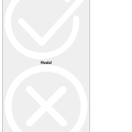
mm
Širina mostička:
mm
Dolžina ročke:
mm
Specifikacija
Več informacij
Blagovna znamka
Ray-Ban
Oblika
Oglata
Vrsta okvirja
Polni/cel okvir
Vrsta
Drugo