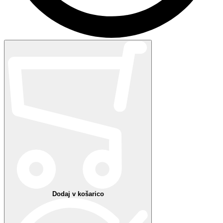
Nekaj je šlo narobe
Dostava: 1 - 10 dni
Brezplačna dostava
nad 50 €
Brezplačni prevzemi
v
poslovalnicah Optike Clarus
Brezplačna
vračila
v poslovalnice*
Varno plačilo - zaupanja vredna spletna trgovina
Podrobnosti izdelka
Podrobnosti izdelka
Dimenzije
Širina okvirja:
mm
Širina leče: