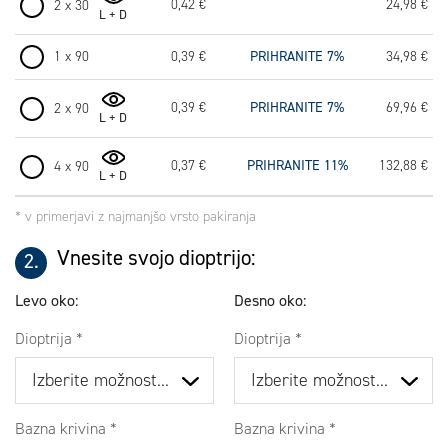
0,42 €
24,98 €
2 x 30
L + D
1 x 90
0,39 €
PRIHRANITE 7%
34,98 €
0,39 €
PRIHRANITE 7%
69,96 €
2 x 90
L + D
0,37 €
PRIHRANITE 11%
132,88 €
4 x 90
L + D
* v primerjavi z najmanjšo vrsto pakiranja
Vnesite svojo dioptrijo:
Levo oko:
Desno oko:
Dioptrija
Dioptrija
Bazna krivina
Bazna krivina