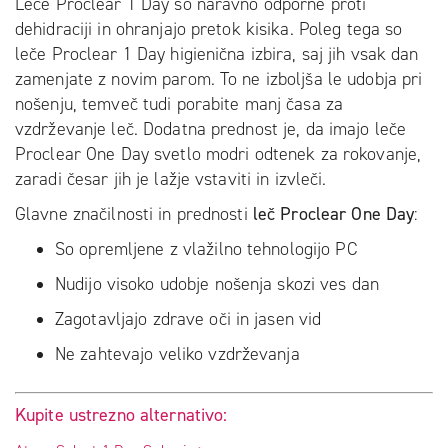
Leče Proclear 1 Day so naravno odporne proti
dehidraciji in ohranjajo pretok kisika. Poleg tega so
leče Proclear 1 Day higienična izbira, saj jih vsak dan
zamenjate z novim parom. To ne izboljša le udobja pri
nošenju, temveč tudi porabite manj časa za
vzdrževanje leč. Dodatna prednost je, da imajo leče
Proclear One Day svetlo modri odtenek za rokovanje,
zaradi česar jih je lažje vstaviti in izvleči.
Glavne značilnosti in prednosti
leč Proclear One Day
:
So opremljene z vlažilno tehnologijo PC
Nudijo visoko udobje nošenja skozi ves dan
Zagotavljajo zdrave oči in jasen vid
Ne zahtevajo veliko vzdrževanja
Kupite ustrezno alternativo: