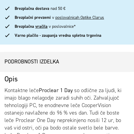
Brezplačna dostava
nad 50 €
Brezplačni prevzemi
v
poslovalnicah Optike Clarus
Brezplačna
vračila
v poslovalnice*
Varno plačilo - zaupanja vredna spletna trgovina
PODROBNOSTI IZDELKA
Opis
Kontaktne leče
Proclear 1 Day
so odlične za ljudi, ki
imajo blago nelagodje zaradi suhih oči. Zahvaljujoč
tehnologiji PC, te enodnevne leče CooperVision
ostanejo navlažene do 96 % ves dan. Tudi če boste
leče Proclear One Day neprekinjeno nosili 12 ur, bo
vaš vid ostri, oči pa bodo ostale svetlo bele barve.