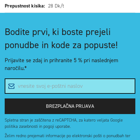
Prepustnost kisika
28 Dk/t
Bodite prvi, ki boste prejeli
ponudbe in kode za popuste!
Prijavite se zdaj in
prihranite 5 %
pri naslednjem
naročilu.*
E-poštni naslov
BREZPLAČNA PRIJAVA
Spletna stran je zaščitena z reCAPTCHA, za katero veljata Google
politika zasebnosti in pogoji uporabe.
Želim redno prejemati informacije po elektronski pošti o ponudbah ter