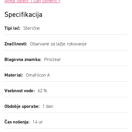
Atrea Select 1 Day Spheric >
Specifikacija
Tipi leč
Sferične
Značilnosti
Obarvane za lažje rokovanje
Blagovna znamka
Proclear
Material
Omafilcon A
Vsebnost vode
62 %
Obdobje uporabe
1 dan
Čas nošenja
14 ur