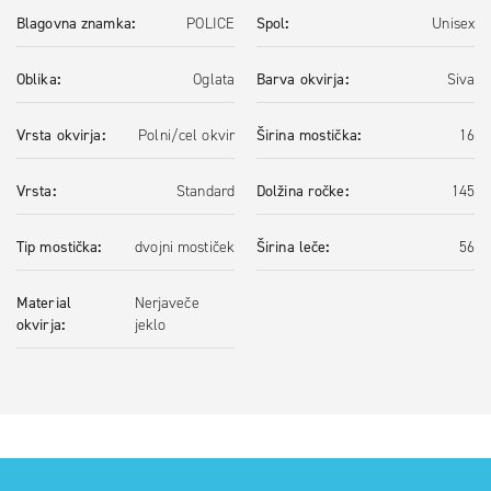
Blagovna znamka
POLICE
Spol
Unisex
Oblika
Oglata
Barva okvirja
Siva
Vrsta okvirja
Polni/cel okvir
Širina mostička
16
Vrsta
Standard
Dolžina ročke
145
Tip mostička
dvojni mostiček
Širina leče
56
Material
Nerjaveče
okvirja
jeklo