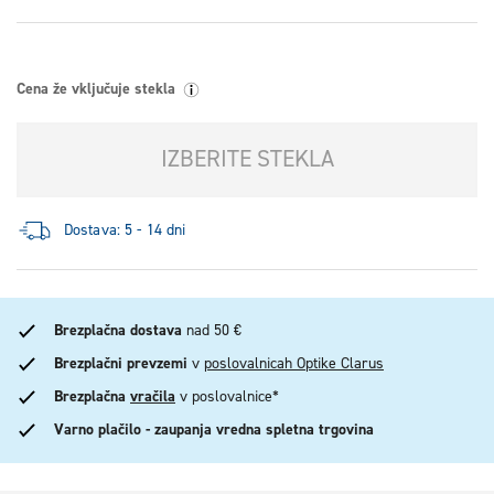
Cena že vključuje stekla
IZBERITE STEKLA
Dostava: 5 - 14 dni
Brezplačna dostava
nad 50 €
Brezplačni prevzemi
v
poslovalnicah Optike Clarus
Brezplačna
vračila
v poslovalnice*
Varno plačilo - zaupanja vredna spletna trgovina