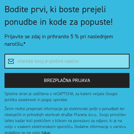
Bodite prvi, ki boste prejeli
ponudbe in kode za popuste!
Prijavite se zdaj in
prihranite 5 %
pri naslednjem
naročilu.*
E-poštni naslov
BREZPLAČNA PRIJAVA
Spletna stran je zaščitena z reCAPTCHA, za katero veljata Google
politika zasebnosti in pogoji uporabe.
Želim redno prejemati informacije po elektronski pošti o ponudbah ter
obstoječih in prihodnjih storitvah družbe Planeta d.o.o.. Svojo privolitev
lahko kadar koli prekličem s klikom na povezavo za odjavo, ki je na
voljo v vsakem elektronskem sporočilu. Dodatne informacije o varstvu
podatkov so na voljo
tukaj.