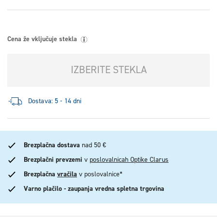
Cena že vključuje stekla
IZBERITE STEKLA
Dostava: 5 - 14 dni
Brezplačna dostava
nad 50 €
Brezplačni prevzemi
v
poslovalnicah Optike Clarus
Brezplačna
vračila
v poslovalnice*
Varno plačilo - zaupanja vredna spletna trgovina