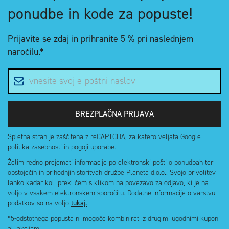
ponudbe in kode za popuste!
Prijavite se zdaj in
prihranite 5 %
pri naslednjem
naročilu.*
E-poštni naslov
BREZPLAČNA PRIJAVA
Spletna stran je zaščitena z reCAPTCHA, za katero veljata Google
politika zasebnosti in pogoji uporabe.
Želim redno prejemati informacije po elektronski pošti o ponudbah ter
obstoječih in prihodnjih storitvah družbe Planeta d.o.o.. Svojo privolitev
lahko kadar koli prekličem s klikom na povezavo za odjavo, ki je na
voljo v vsakem elektronskem sporočilu. Dodatne informacije o varstvu
podatkov so na voljo
tukaj.
*5-odstotnega popusta ni mogoče kombinirati z drugimi ugodnimi kuponi
ali akcijami.