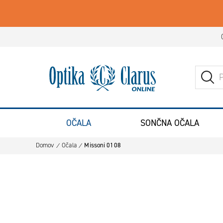
Iskanje
Pojdite na domačo stran
ISK
OČALA
SONČNA OČALA
Domov
Očala
Missoni 0108
Preskoči na konec galerije slik