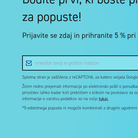
za popuste!
Prijavite se zdaj in
prihranite 5 %
pri
E-poštni naslov
Spletna stran je zaščitena z reCAPTCHA, za katero veljata Google 
Želim redno prejemati informacije po elektronski pošti o ponudbah 
privolitev lahko kadar koli prekličem s klikom na povezavo za o
informacije o varstvu podatkov so na voljo
tukaj.
*5-odstotnega popusta ni mogoče kombinirati z drugimi ugodnimi k