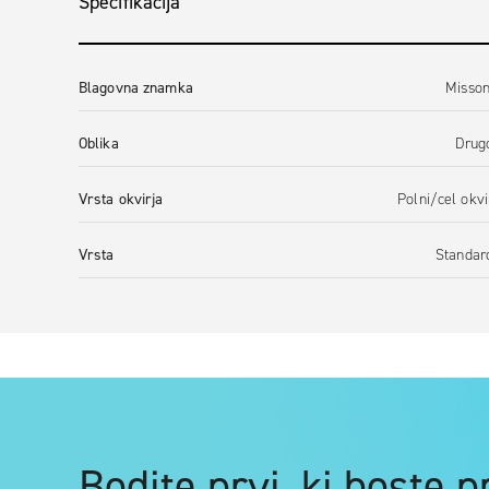
Specifikacija
Blagovna znamka
Misson
Oblika
Drug
Vrsta okvirja
Polni/cel okvi
Vrsta
Standar
Bodite prvi, ki boste 