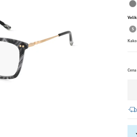
Velik
S
Kako
Cena 