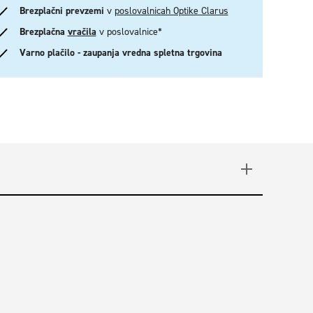
Brezplačni prevzemi
v
poslovalnicah Optike Clarus
Brezplačna
vračila
v poslovalnice*
Varno plačilo - zaupanja vredna spletna trgovina