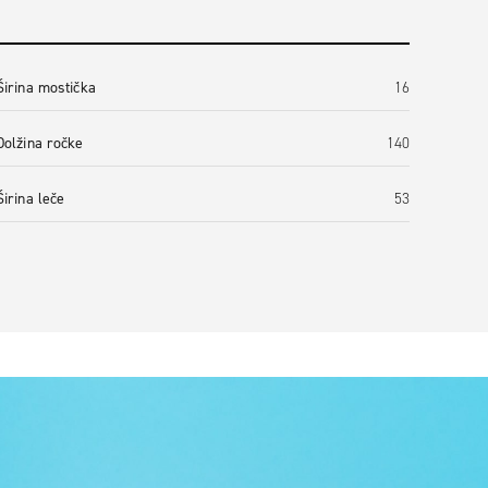
Širina mostička
16
Dolžina ročke
140
Širina leče
53