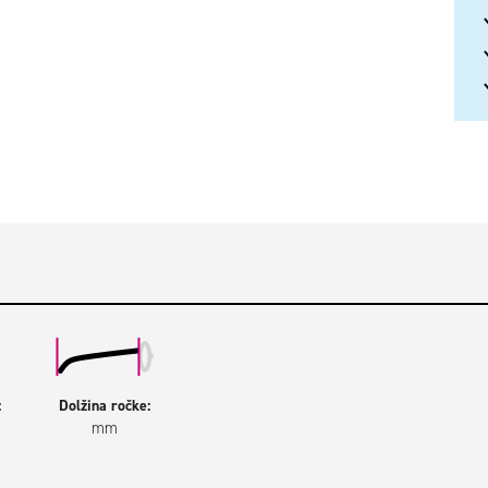
:
Dolžina ročke:
mm