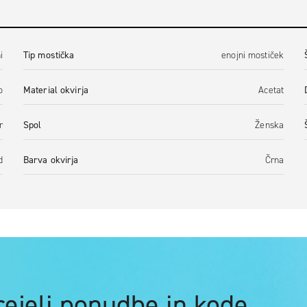
i
Tip mostička
enojni mostiček
o
Material okvirja
Acetat
r
Spol
Ženska
d
Barva okvirja
Črna
prejeli ponudbe in kode