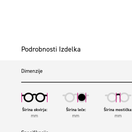
Preskoči na začetek galerije slik
Podrobnosti Izdelka
Dimenzije
Širina okvirja:
Širina leče:
Širina mostička
mm
mm
mm