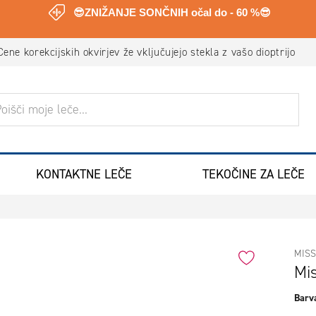
😎ZNIŽANJE SONČNIH očal do - 60 %😎
Virtualno pomerjanje očal
ANJE
KONTAKTNE LEČE
TEKOČINE ZA LEČE
MISS
Mi
Barva