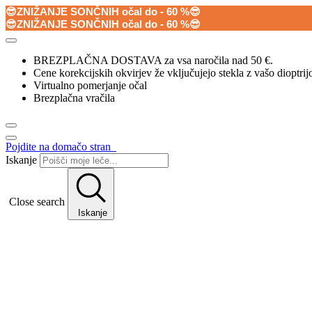
😎ZNIŽANJE SONČNIH očal do - 60 %😎
😎ZNIŽANJE SONČNIH očal do - 60 %😎
BREZPLAČNA DOSTAVA za vsa naročila nad 50 €.
Cene korekcijskih okvirjev že vključujejo stekla z vašo dioptrij
Virtualno pomerjanje očal
Brezplačna vračila
Pojdite na domačo stran
Iskanje
Close search
Iskanje