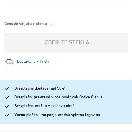
Cena že vključuje stekla
IZBERITE STEKLA
Dostava: 5 - 14 dni
Brezplačna dostava
nad 50 €
Brezplačni prevzemi
v
poslovalnicah Optike Clarus
Brezplačna
vračila
v poslovalnice*
Varno plačilo - zaupanja vredna spletna trgovina