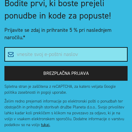
Bodite prvi, ki boste prejeli
ponudbe in kode za popuste!
Prijavite se zdaj in
prihranite 5 %
pri naslednjem
naročilu.*
E-poštni naslov
BREZPLAČNA PRIJAVA
Spletna stran je zaščitena z reCAPTCHA, za katero veljata Google
politika zasebnosti in pogoji uporabe.
Želim redno prejemati informacije po elektronski pošti o ponudbah ter
obstoječih in prihodnjih storitvah družbe Planeta d.o.o.. Svojo privolitev
lahko kadar koli prekličem s klikom na povezavo za odjavo, ki je na
voljo v vsakem elektronskem sporočilu. Dodatne informacije o varstvu
podatkov so na voljo
tukaj.