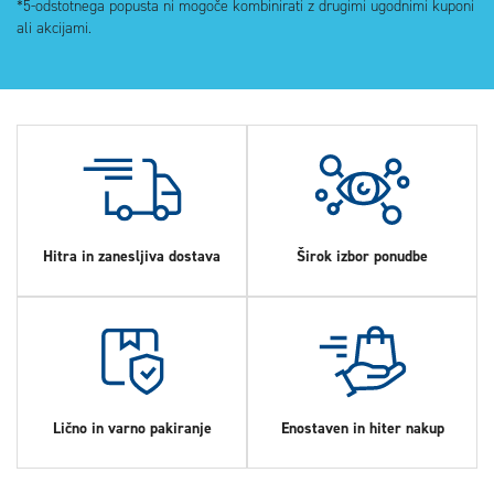
*5-odstotnega popusta ni mogoče kombinirati z drugimi ugodnimi kuponi
ali akcijami.
Hitra in zanesljiva dostava
Širok izbor ponudbe
Lično in varno pakiranje
Enostaven in hiter nakup