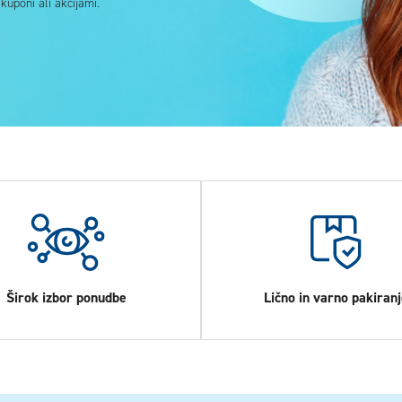
uponi ali akcijami.
Širok izbor ponudbe
Lično in varno pakiranj