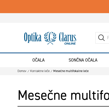
Iskanje
Pojdite na domačo stran
ISK
OČALA
SONČNA OČALA
Domov
Kontaktne leče
Mesečne multifokalne leče
Mesečne multifo