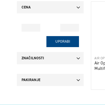
CENA
POPULAR
Od
Do
UPORABI
ZNAČILNOSTI
AIR OP
Air O
Multi
PAKIRANJE