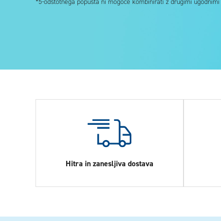
*5-odstotnega popusta ni mogoče kombinirati z drugimi ugodnimi k
Hitra in zanesljiva dostava