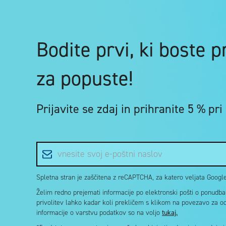
Bodite prvi, ki boste 
za popuste!
Prijavite se zdaj in
prihranite 5 %
pri
E-poštni naslov
Spletna stran je zaščitena z reCAPTCHA, za katero veljata Google 
Želim redno prejemati informacije po elektronski pošti o ponudbah 
privolitev lahko kadar koli prekličem s klikom na povezavo za o
informacije o varstvu podatkov so na voljo
tukaj.