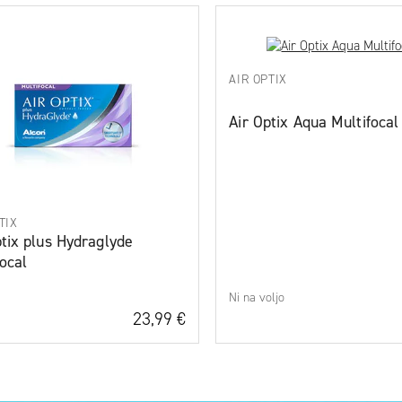
POPULAR
Dodaj na seznam želja
AIR OPTIX
Air Optix Aqua Multifocal
TIX
ptix plus Hydraglyde
focal
Ni na voljo
23,99 €