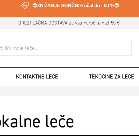
😎ZNIŽANJE SONČNIH očal do - 60 %😎
BREZPLAČNA DOSTAVA za vsa naročila nad 50 €.
ANJE
KONTAKTNE LEČE
TEKOČINE ZA LEČE
kalne leče