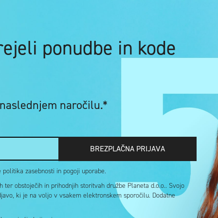
prejeli ponudbe in kode
 naslednjem naročilu.*
BREZPLAČNA PRIJAVA
politika zasebnosti in pogoji uporabe.
ter obstoječih in prihodnjih storitvah družbe Planeta d.o.o.. Svojo
djavo, ki je na voljo v vsakem elektronskem sporočilu. Dodatne