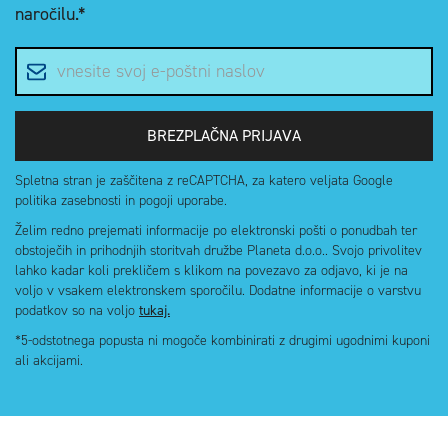
naročilu.*
E-poštni naslov
BREZPLAČNA PRIJAVA
Spletna stran je zaščitena z reCAPTCHA, za katero veljata Google
politika zasebnosti in pogoji uporabe.
Želim redno prejemati informacije po elektronski pošti o ponudbah ter
obstoječih in prihodnjih storitvah družbe Planeta d.o.o.. Svojo privolitev
lahko kadar koli prekličem s klikom na povezavo za odjavo, ki je na
voljo v vsakem elektronskem sporočilu. Dodatne informacije o varstvu
podatkov so na voljo
tukaj.
*5-odstotnega popusta ni mogoče kombinirati z drugimi ugodnimi kuponi
ali akcijami.