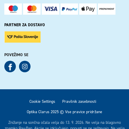
PARTNER ZA DOSTAVO
POVEŽIMO SE
See our Facebook
See our Instagram
Cookie Settings
Pravilnik zasebnosti
Optika Clarus 2025 © Vse pravice pridržane
Znižanje na sončna očala velja do 13. 9. 2026. Ne velja na blagovno
znamko Ray-Ban. Akcije se izključujejo, popusti se ne seštevajo. Ne velja