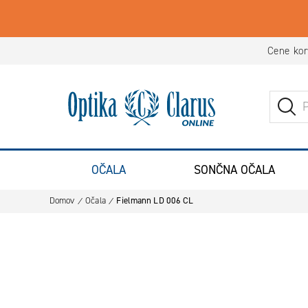
Iskanje
Pojdite na domačo stran
ISK
OČALA
SONČNA OČALA
Domov
Očala
Fielmann LD 006 CL
Preskoči na konec galerije slik