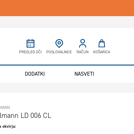
Minicart
PREGLED OČI
POSLOVALNICE
RAČUN
KOŠARICA
DODATKI
NASVETI
LMANN
elmann LD 006 CL
 okvirja