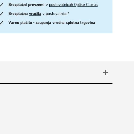
Brezplačni prevzemi
v
poslovalnicah Optike Clarus
Brezplačna
vračila
v poslovalnice*
Varno plačilo - zaupanja vredna spletna trgovina