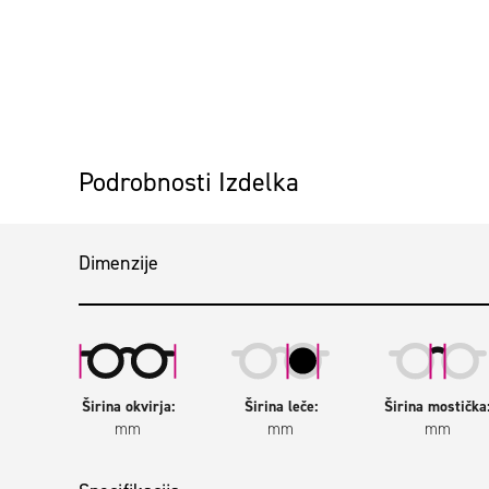
Preskoči na začetek galerije slik
Podrobnosti Izdelka
Dimenzije
Širina okvirja:
Širina leče:
Širina mostička
mm
mm
mm