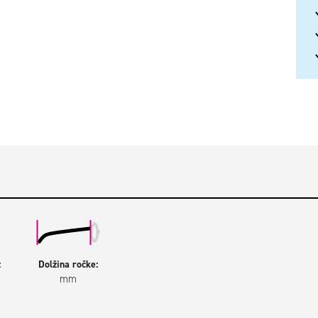
:
Dolžina ročke:
mm