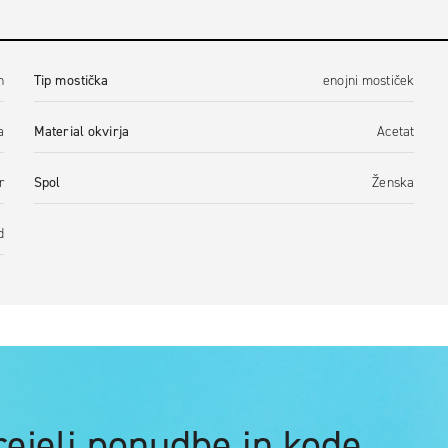
n
Tip mostička
enojni mostiček
a
Material okvirja
Acetat
r
Spol
Ženska
d
prejeli ponudbe in kode