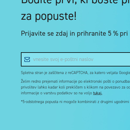
za popuste!
Prijavite se zdaj in
prihranite 5 %
pri
E-poštni naslov
Spletna stran je zaščitena z reCAPTCHA, za katero veljata Google 
Želim redno prejemati informacije po elektronski pošti o ponudbah 
privolitev lahko kadar koli prekličem s klikom na povezavo za o
informacije o varstvu podatkov so na voljo
tukaj.
*5-odstotnega popusta ni mogoče kombinirati z drugimi ugodnimi k