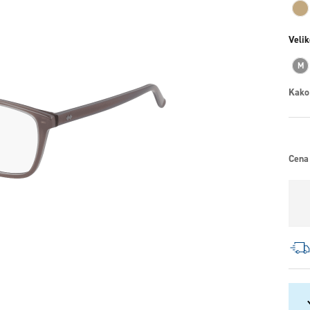
Velik
M
Kako
Cena 