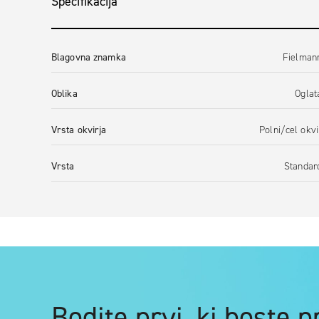
Specifikacija
Blagovna znamka
Fielman
Oblika
Oglat
Vrsta okvirja
Polni/cel okvi
Vrsta
Standar
Bodite prvi, ki boste 