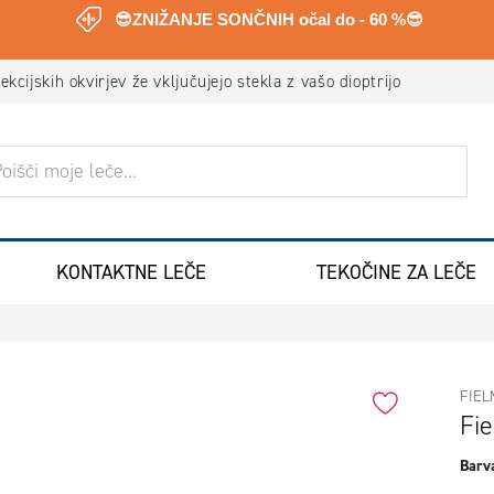
😎ZNIŽANJE SONČNIH očal do - 60 %😎
Virtualno pomerjanje očal
ANJE
KONTAKTNE LEČE
TEKOČINE ZA LEČE
FIE
Fi
Barva