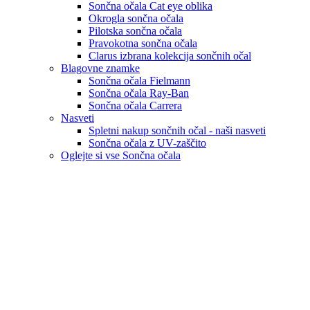
Sončna očala Cat eye oblika
Okrogla sončna očala
Pilotska sončna očala
Pravokotna sončna očala
Clarus izbrana kolekcija sončnih očal
Blagovne znamke
Sončna očala Fielmann
Sončna očala Ray-Ban
Sončna očala Carrera
Nasveti
Spletni nakup sončnih očal - naši nasveti
Sončna očala z UV-zaščito
Oglejte si vse Sončna očala