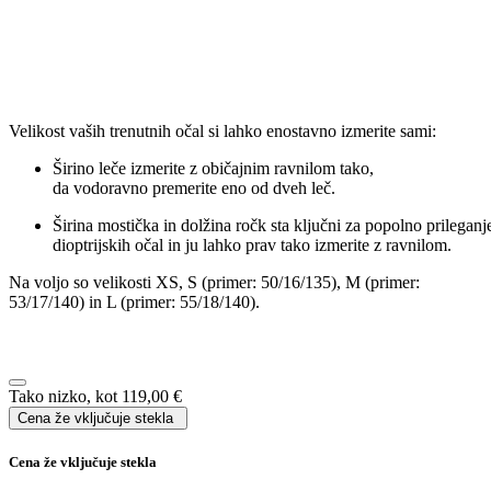
Širina leče:
mm
Širina mostička:
mm
Dolžina ročke:
mm
Specifikacija
Več informacij
Blagovna znamka
Karl Lagerfeld
Oblika
Oglata
Vrsta okvirja
Polni/cel okvir