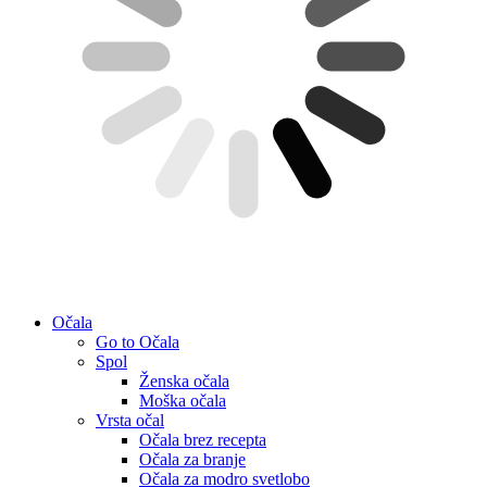
Očala
Go to Očala
Spol
Ženska očala
Moška očala
Vrsta očal
Očala brez recepta
Očala za branje
Očala za modro svetlobo