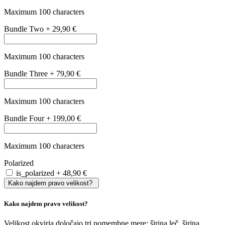
Velikost
vaših
trenutnih
očal
si
lahko
enostavno
izmerite
sami
:
Širino
leče
izmerite
z
običajnim
ravnilom
tako
,
da
vodoravno
premerite
eno
od
dveh
leč
.
Širina
mostička
in
dolžina
ročk
sta
ključni
za
popolno
prileganj
dioptrijskih
očal
in
ju
lahko
prav
tako
izmerite
z
ravnilom
.
Na
voljo
so
velikosti
XS, S (primer: 50/16/135), M (primer:
53/17/140) in L (primer: 55/18/140).
Tako nizko, kot
119,00 €
Cena že vključuje stekla
Cena že vključuje stekla
Cena že vključuje naša kakovostna enožariščna stekla s super
antirefleksnim premazom, odpornim na praske in udarce ter