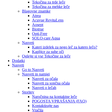
Tekočina za trde leče
Tekočina za mehke leče
Blagovne znamke
Atrea
Acuvue RevitaLens
Aosept
Biotrue
Opti-Free
SOLO-care Aqua
Nasveti
Kateri izdelek za nego leč za katero lečo?
Kapljice za suhe oči
Oglejte si vse Tekočine za leče
Dodatki
Nasveti
Go to Nasveti
Nasveti in namigi
Nasveti za očala
Nasveti za sončna očala
Nasveti o lečah
Storitev
Naročnina na kontaktne leče
POGOSTA VPRAŠANJA (FAQ)
Kontaktirajte nas
Vračila