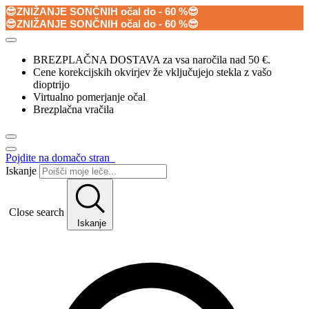
😎ZNIŽANJE SONČNIH očal do - 60 %😎
😎ZNIŽANJE SONČNIH očal do - 60 %😎
BREZPLAČNA DOSTAVA za vsa naročila nad 50 €.
Cene korekcijskih okvirjev že vključujejo stekla z vašo
dioptrijo
Virtualno pomerjanje očal
Brezplačna vračila
Pojdite na domačo stran
Iskanje
Close search
Iskanje