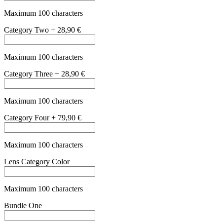
Maximum 100 characters
Bundle Two
+
29,90 €
Maximum 100 characters
Bundle Three
+
79,90 €
Maximum 100 characters
Bundle Four
+
199,00 €
Maximum 100 characters
Polarized
is_polarized
+
48,90 €
Kako najdem pravo velikost?
Kako najdem pravo velikost?
Velikost okvirja določajo tri pomembne mere: širina leč, širina
mostička in razdalja med temeni.