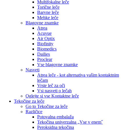
Multifokalne leče
Torične leče
Barvne leče
Mehke leče
Blagovne znamke
Atrea
Acuvue
Air Optix
Biofinity
Biomedics
Dailies
Proclear
Vse blagovne znamke
Nasveti
Atrea leče - kot alternativa vašim kontaktnim
lečam
Vrste leč za oči
Vsi nasveti o lečah
Oglejte si vse Kontaktne leče
Tekočine za leče
Go to Tekočine za leče
Različice
Potovalna embalaža
Tekočina univerzalna „Vse v enem˝
Peroksidna tekočina