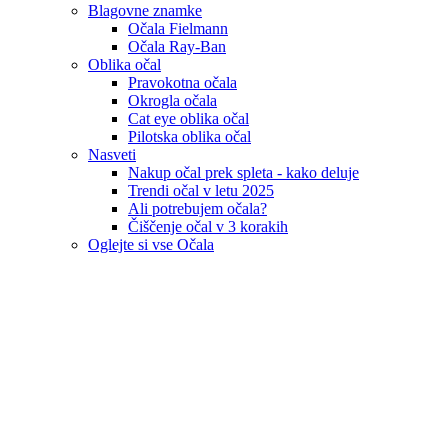
Blagovne znamke
Očala Fielmann
Očala Ray-Ban
Oblika očal
Pravokotna očala
Okrogla očala
Cat eye oblika očal
Pilotska oblika očal
Nasveti
Nakup očal prek spleta - kako deluje
Trendi očal v letu 2025
Ali potrebujem očala?
Čiščenje očal v 3 korakih
Oglejte si vse Očala