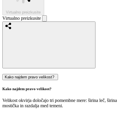
Virtualno preizkusite
Virtualno preizkusite
Kako najdem pravo velikost?
Kako najdem pravo velikost?
Velikost okvirja določajo tri pomembne mere: širina leč, širina
mostička in razdalja med temeni.
Velikost
vaših
trenutnih
očal
si
lahko
enostavno
izmerite
sami
: