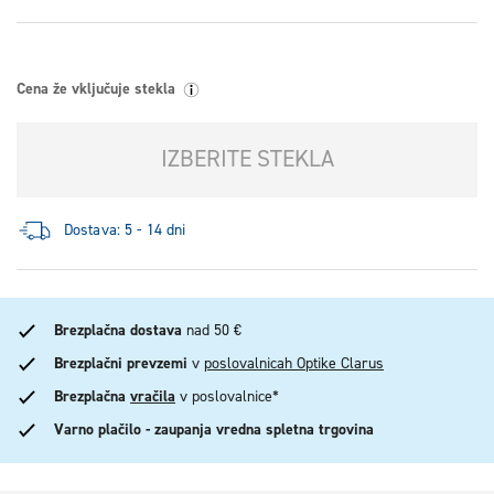
Cena že vključuje stekla
IZBERITE STEKLA
Dostava: 5 - 14 dni
Brezplačna dostava
nad 50 €
Brezplačni prevzemi
v
poslovalnicah Optike Clarus
Brezplačna
vračila
v poslovalnice*
Varno plačilo - zaupanja vredna spletna trgovina