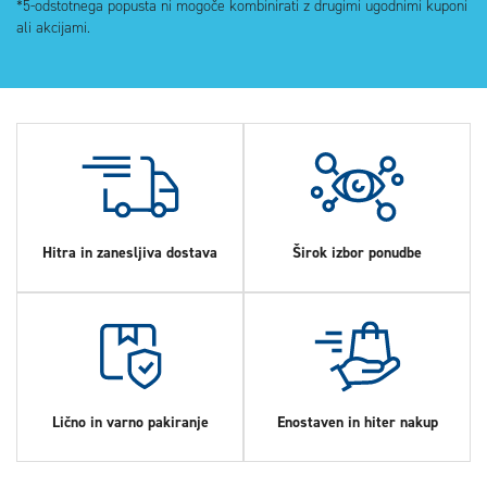
*5-odstotnega popusta ni mogoče kombinirati z drugimi ugodnimi kuponi
ali akcijami.
Hitra in zanesljiva dostava
Širok izbor ponudbe
Lično in varno pakiranje
Enostaven in hiter nakup