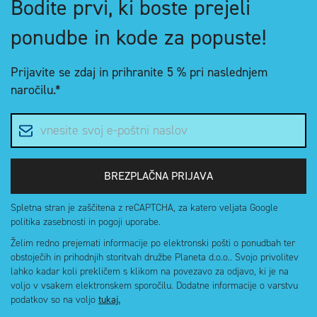
Bodite prvi, ki boste prejeli
ponudbe in kode za popuste!
Prijavite se zdaj in
prihranite 5 %
pri naslednjem
naročilu.*
E-poštni naslov
BREZPLAČNA PRIJAVA
Spletna stran je zaščitena z reCAPTCHA, za katero veljata Google
politika zasebnosti in pogoji uporabe.
Želim redno prejemati informacije po elektronski pošti o ponudbah ter
obstoječih in prihodnjih storitvah družbe Planeta d.o.o.. Svojo privolitev
lahko kadar koli prekličem s klikom na povezavo za odjavo, ki je na
voljo v vsakem elektronskem sporočilu. Dodatne informacije o varstvu
podatkov so na voljo
tukaj.