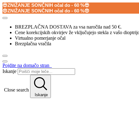
😎ZNIŽANJE SONČNIH očal do - 60 %😎
😎ZNIŽANJE SONČNIH očal do - 60 %😎
BREZPLAČNA DOSTAVA za vsa naročila nad 50 €.
Cene korekcijskih okvirjev že vključujejo stekla z vašo dioptrij
Virtualno pomerjanje očal
Brezplačna vračila
Pojdite na domačo stran
Iskanje
Close search
Iskanje