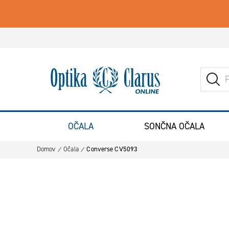
Iskanje
Pojdite na domačo stran
ISK
OČALA
SONČNA OČALA
Domov
Očala
Converse CV5093
Preskoči na konec galerije slik