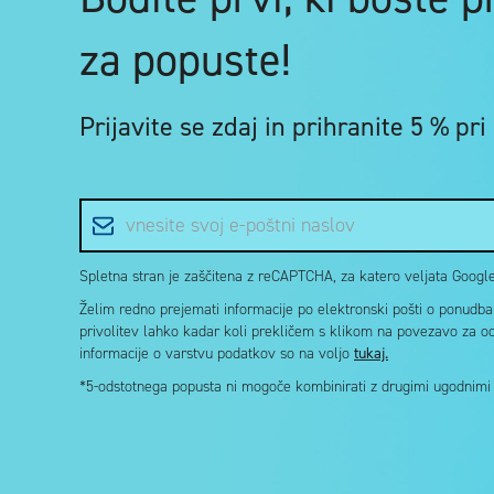
za popuste!
Prijavite se zdaj in
prihranite 5 %
pri
E-poštni naslov
Spletna stran je zaščitena z reCAPTCHA, za katero veljata Google 
Želim redno prejemati informacije po elektronski pošti o ponudbah 
privolitev lahko kadar koli prekličem s klikom na povezavo za o
informacije o varstvu podatkov so na voljo
tukaj.
*5-odstotnega popusta ni mogoče kombinirati z drugimi ugodnimi k