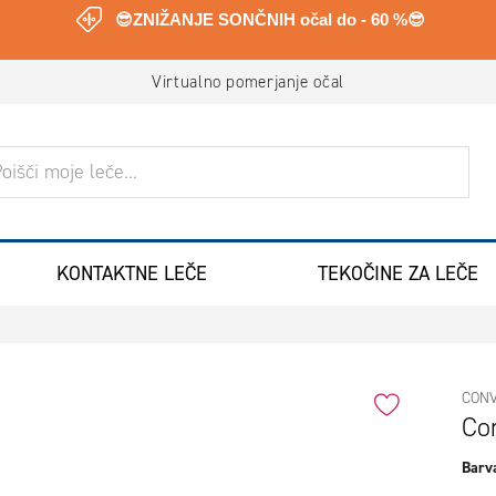
😎ZNIŽANJE SONČNIH očal do - 60 %😎
Virtualno pomerjanje očal
ANJE
KONTAKTNE LEČE
TEKOČINE ZA LEČE
CON
Co
Barva