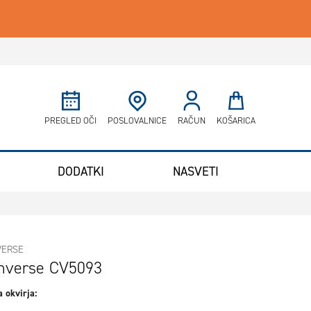
Minicart
PREGLED OČI
POSLOVALNICE
RAČUN
KOŠARICA
DODATKI
NASVETI
VERSE
nverse CV5093
 okvirja