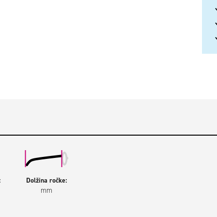
:
Dolžina ročke:
mm