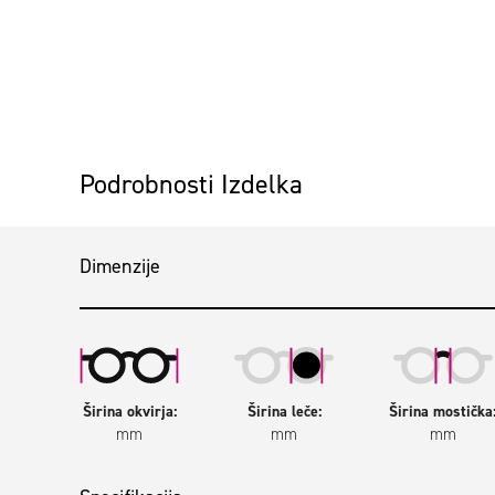
Preskoči na začetek galerije slik
Podrobnosti Izdelka
Dimenzije
Širina okvirja:
Širina leče:
Širina mostička
mm
mm
mm