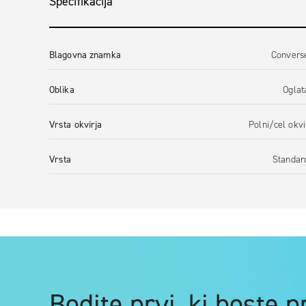
Specifikacija
Blagovna znamka
Convers
Oblika
Oglat
Vrsta okvirja
Polni/cel okvi
Vrsta
Standar
Bodite prvi, ki boste 