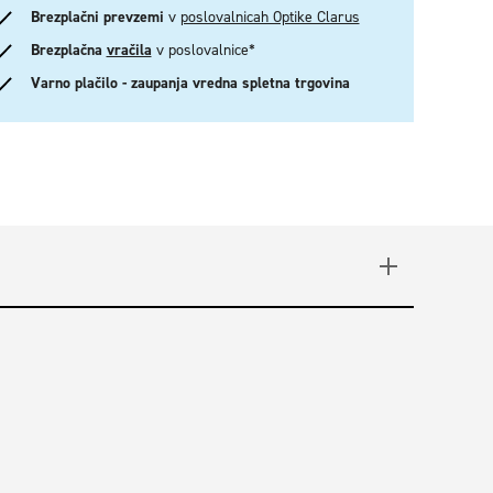
Brezplačni prevzemi
v
poslovalnicah Optike Clarus
Brezplačna
vračila
v poslovalnice*
Varno plačilo - zaupanja vredna spletna trgovina