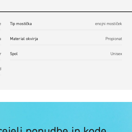
e
Tip mostička
enojni mostiček
a
Material okvirja
Propionat
r
Spol
Unisex
d
prejeli ponudbe in kode