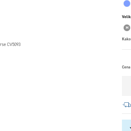
Velik
M
Kako
Cena 