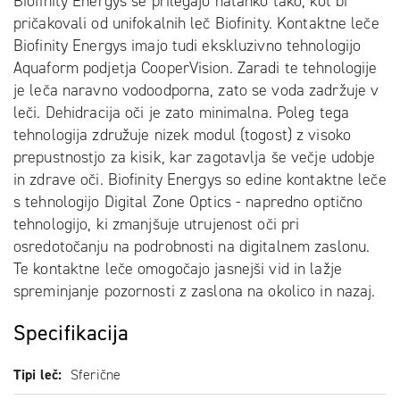
Biofinity Energys se prilegajo natanko tako, kot bi
pričakovali od unifokalnih leč Biofinity. Kontaktne leče
Biofinity Energys imajo tudi ekskluzivno tehnologijo
Aquaform podjetja CooperVision. Zaradi te tehnologije
je leča naravno vodoodporna, zato se voda zadržuje v
leči. Dehidracija oči je zato minimalna. Poleg tega
tehnologija združuje nizek modul (togost) z visoko
prepustnostjo za kisik, kar zagotavlja še večje udobje
in zdrave oči. Biofinity Energys so edine kontaktne leče
s tehnologijo Digital Zone Optics - napredno optično
tehnologijo, ki zmanjšuje utrujenost oči pri
osredotočanju na podrobnosti na digitalnem zaslonu.
Te kontaktne leče omogočajo jasnejši vid in lažje
spreminjanje pozornosti z zaslona na okolico in nazaj.
Specifikacija
Tipi leč
Sferične