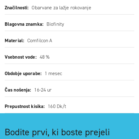
Značilnosti
Obarvane za lažje rokovanje
Blagovna znamka
Biofinity
Material
Comfilcon A
Vsebnost vode
48 %
Obdobje uporabe
1 mesec
Čas nošenja
16-24 ur
Prepustnost kisika
160 Dk/t
Bodite prvi, ki boste prejeli