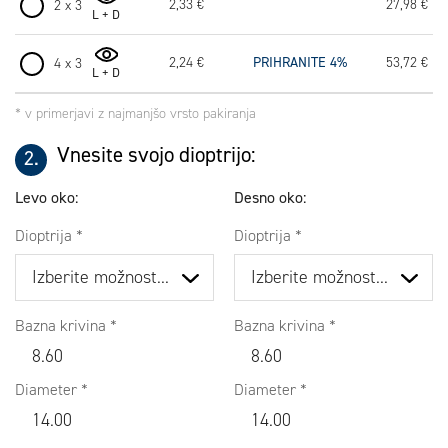
2,33 €
27,98 €
2 x 3
L + D
2,24 €
PRIHRANITE 4%
53,72 €
4 x 3
L + D
* v primerjavi z najmanjšo vrsto pakiranja
Vnesite svojo dioptrijo:
Levo oko:
Desno oko:
Dioptrija
Dioptrija
Bazna krivina
Bazna krivina
8.60
8.60
Diameter
Diameter
14.00
14.00