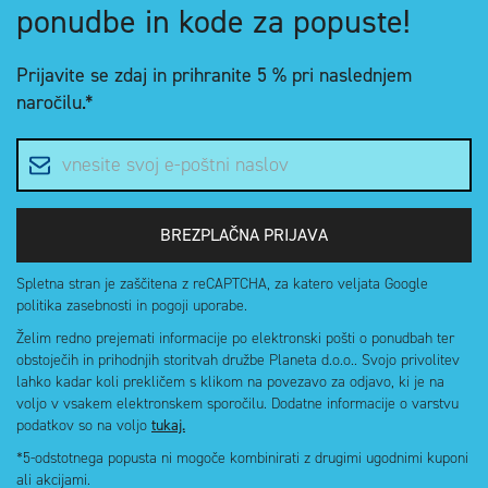
ponudbe in kode za popuste!
Prijavite se zdaj in
prihranite 5 %
pri naslednjem
naročilu.*
E-poštni naslov
BREZPLAČNA PRIJAVA
Spletna stran je zaščitena z reCAPTCHA, za katero veljata Google
politika zasebnosti in pogoji uporabe.
Želim redno prejemati informacije po elektronski pošti o ponudbah ter
obstoječih in prihodnjih storitvah družbe Planeta d.o.o.. Svojo privolitev
lahko kadar koli prekličem s klikom na povezavo za odjavo, ki je na
voljo v vsakem elektronskem sporočilu. Dodatne informacije o varstvu
podatkov so na voljo
tukaj.
*5-odstotnega popusta ni mogoče kombinirati z drugimi ugodnimi kuponi
ali akcijami.