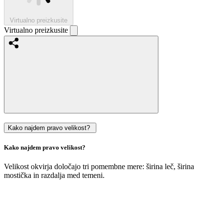
Virtualno preizkusite
Virtualno preizkusite
Kako najdem pravo velikost?
Kako najdem pravo velikost?
Velikost okvirja določajo tri pomembne mere: širina leč, širina
mostička in razdalja med temeni.
Velikost
vaših
trenutnih
očal
si
lahko
enostavno
izmerite
sami
: