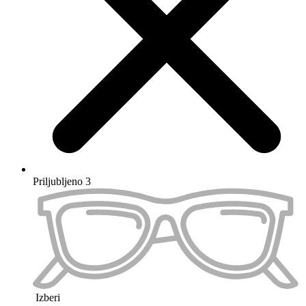
Preskoči na konec galerije slik
Preskoči na začetek galerije slik
Barva okvirja
Velikost očal
M
Type
Maximum 100 characters
Sphere Left
Maximum 100 characters
Sphere Right
Maximum 100 characters
Cylinder Left