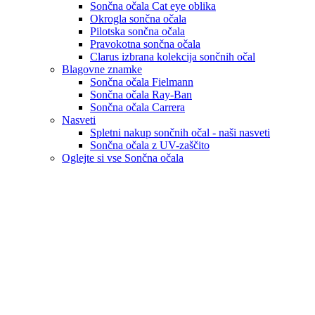
Sončna očala Cat eye oblika
Okrogla sončna očala
Pilotska sončna očala
Pravokotna sončna očala
Clarus izbrana kolekcija sončnih očal
Blagovne znamke
Sončna očala Fielmann
Sončna očala Ray-Ban
Sončna očala Carrera
Nasveti
Spletni nakup sončnih očal - naši nasveti
Sončna očala z UV-zaščito
Oglejte si vse Sončna očala