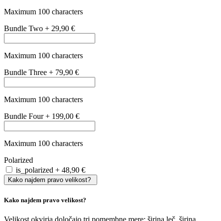
Velikost
vaših
trenutnih
očal
si
lahko
enostavno
izmerite
sami
:
Širino
leče
izmerite
z
običajnim
ravnilom
tako
,
da
vodoravno
premerite
eno
od
dveh
leč
.
Širina
mostička
in
dolžina
ročk
sta
ključni
za
popolno
prileganj
dioptrijskih
očal
in
ju
lahko
prav
tako
izmerite
z
ravnilom
.
Na
voljo
so
velikosti
XS, S (primer: 50/16/135), M (primer:
53/17/140) in L (primer: 55/18/140).
Tako nizko, kot
70,89 €
Cena že vključuje stekla
Cena že vključuje stekla
Cena že vključuje naša kakovostna enožariščna stekla s super
antirefleksnim premazom, odpornim na praske in udarce ter