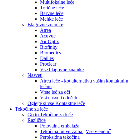
Multifokalne leče
Torične leče
Barvne leče
Mehke leče
Blagovne znamke
Atrea
Acuvue
Air Optix
Biofinity
Biomedics
Dailies
Proclear
Vse blagovne znamke
Nasveti
Atrea leče - kot alternativa vašim kontaktnim
lečam
Vrste leč za oči
Vsi nasveti o lečah
Oglejte si vse Kontaktne leče
Tekočine za leče
Go to Tekočine za leče
Različice
Potovalna embalaža
Tekočina univerzalna „Vse v enem˝
Peroksidna tekočina