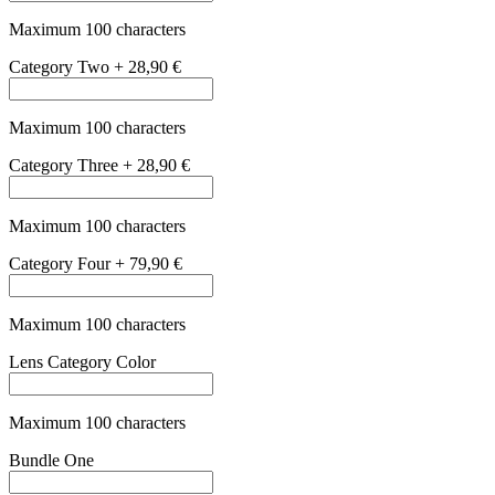
Maximum 100 characters
Bundle Two
+
29,90 €
Maximum 100 characters
Bundle Three
+
79,90 €
Maximum 100 characters
Bundle Four
+
199,00 €
Maximum 100 characters
Polarized
is_polarized
+
48,90 €
Kako najdem pravo velikost?
Kako najdem pravo velikost?
Velikost okvirja določajo tri pomembne mere: širina leč, širina
mostička in razdalja med temeni.