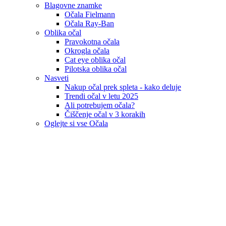
Blagovne znamke
Očala Fielmann
Očala Ray-Ban
Oblika očal
Pravokotna očala
Okrogla očala
Cat eye oblika očal
Pilotska oblika očal
Nasveti
Nakup očal prek spleta - kako deluje
Trendi očal v letu 2025
Ali potrebujem očala?
Čiščenje očal v 3 korakih
Oglejte si vse Očala