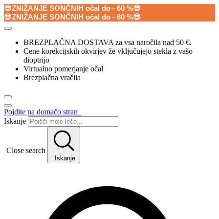
😎ZNIŽANJE SONČNIH očal do - 60 %😎
😎ZNIŽANJE SONČNIH očal do - 60 %😎
BREZPLAČNA DOSTAVA za vsa naročila nad 50 €.
Cene korekcijskih okvirjev že vključujejo stekla z vašo
dioptrijo
Virtualno pomerjanje očal
Brezplačna vračila
Pojdite na domačo stran
Iskanje
Close search
Iskanje