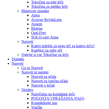
Tekočina za trde leče
Tekočina za mehke leče
Blagovne znamke
Atrea
Acuvue RevitaLens
Aosept
Biotrue
Opti-Free
SOLO-care Aqua
Nasveti
Kateri izdelek za nego leč za katero lečo?
Kapljice za suhe oči
Oglejte si vse Tekočine za leče
Dodatki
Nasveti
Go to Nasveti
Nasveti in namigi
Nasveti za očala
Nasveti za sončna očala
Nasveti o lečah
Storitev
Naročnina na kontaktne leče
POGOSTA VPRAŠANJA (FAQ)
Kontaktirajte nas
Vračila