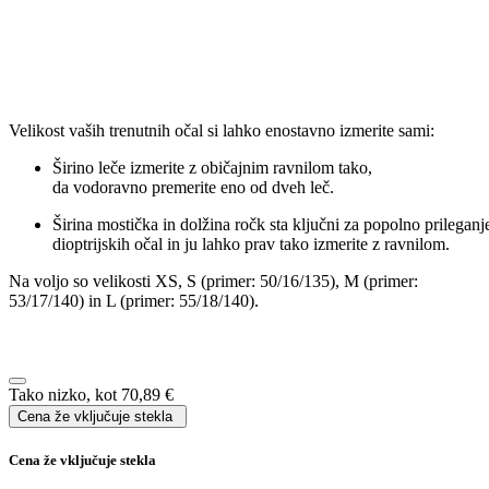
Širina leče:
mm
Širina mostička:
mm
Dolžina ročke:
mm
Specifikacija
Več informacij
Blagovna znamka
Fielmann
Oblika
Oglata
Vrsta okvirja
Polni/cel okvir