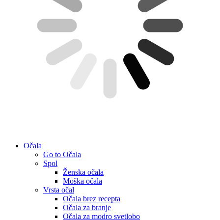
Očala
Go to Očala
Spol
Ženska očala
Moška očala
Vrsta očal
Očala brez recepta
Očala za branje
Očala za modro svetlobo