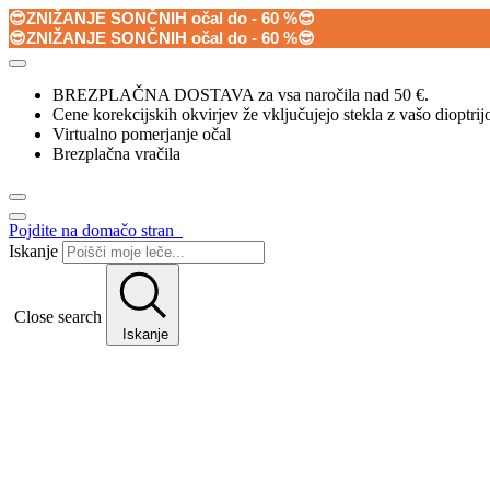
😎ZNIŽANJE SONČNIH očal do - 60 %😎
😎ZNIŽANJE SONČNIH očal do - 60 %😎
BREZPLAČNA DOSTAVA za vsa naročila nad 50 €.
Cene korekcijskih okvirjev že vključujejo stekla z vašo dioptrij
Virtualno pomerjanje očal
Brezplačna vračila
Pojdite na domačo stran
Iskanje
Close search
Iskanje