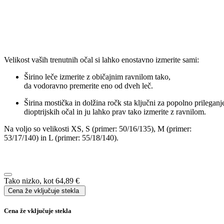
Širina leče:
mm
Širina mostička:
mm
Dolžina ročke:
mm
Specifikacija
Več informacij
Blagovna znamka
Fielmann
Oblika
Oglata
Vrsta okvirja
Polni/cel okvir