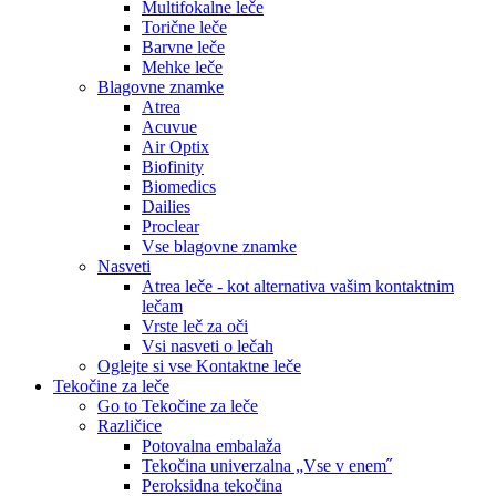
Multifokalne leče
Torične leče
Barvne leče
Mehke leče
Blagovne znamke
Atrea
Acuvue
Air Optix
Biofinity
Biomedics
Dailies
Proclear
Vse blagovne znamke
Nasveti
Atrea leče - kot alternativa vašim kontaktnim
lečam
Vrste leč za oči
Vsi nasveti o lečah
Oglejte si vse Kontaktne leče
Tekočine za leče
Go to Tekočine za leče
Različice
Potovalna embalaža
Tekočina univerzalna „Vse v enem˝
Peroksidna tekočina