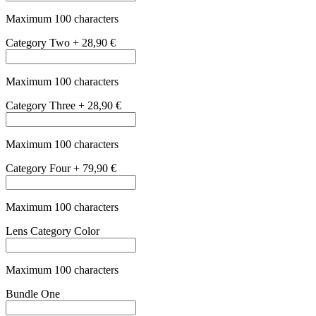
Maximum 100 characters
Bundle Two
+
29,90 €
Maximum 100 characters
Bundle Three
+
79,90 €
Maximum 100 characters
Bundle Four
+
199,00 €
Maximum 100 characters
Polarized
is_polarized
+
48,90 €
Kako najdem pravo velikost?
Kako najdem pravo velikost?
Velikost okvirja določajo tri pomembne mere: širina leč, širina
mostička in razdalja med temeni.