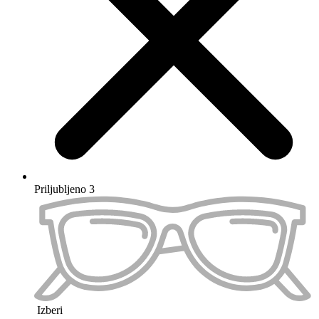
Preskoči na konec galerije slik
Preskoči na začetek galerije slik
Barva okvirja
Velikost očal
M
Type
Maximum 100 characters
Sphere Left
Maximum 100 characters
Sphere Right
Maximum 100 characters
Cylinder Left