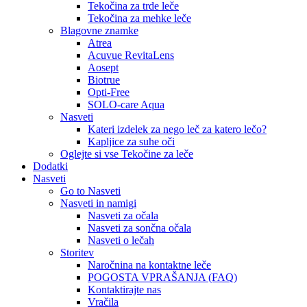
Tekočina za trde leče
Tekočina za mehke leče
Blagovne znamke
Atrea
Acuvue RevitaLens
Aosept
Biotrue
Opti-Free
SOLO-care Aqua
Nasveti
Kateri izdelek za nego leč za katero lečo?
Kapljice za suhe oči
Oglejte si vse Tekočine za leče
Dodatki
Nasveti
Go to Nasveti
Nasveti in namigi
Nasveti za očala
Nasveti za sončna očala
Nasveti o lečah
Storitev
Naročnina na kontaktne leče
POGOSTA VPRAŠANJA (FAQ)
Kontaktirajte nas
Vračila