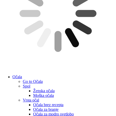
Očala
Go to Očala
Spol
Ženska očala
Moška očala
Vrsta očal
Očala brez recepta
Očala za branje
Očala za modro svetlobo