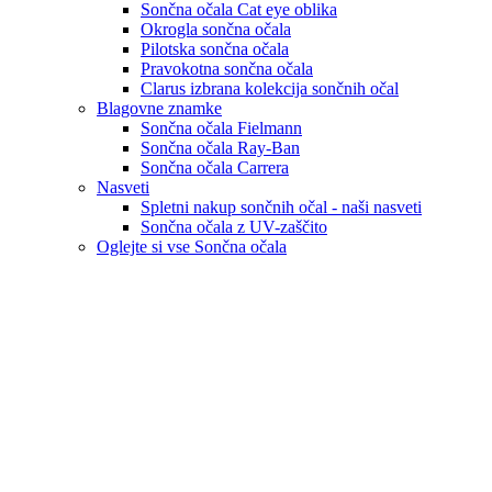
Sončna očala Cat eye oblika
Okrogla sončna očala
Pilotska sončna očala
Pravokotna sončna očala
Clarus izbrana kolekcija sončnih očal
Blagovne znamke
Sončna očala Fielmann
Sončna očala Ray-Ban
Sončna očala Carrera
Nasveti
Spletni nakup sončnih očal - naši nasveti
Sončna očala z UV-zaščito
Oglejte si vse Sončna očala