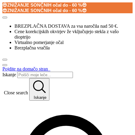
😎ZNIŽANJE SONČNIH očal do - 60 %😎
😎ZNIŽANJE SONČNIH očal do - 60 %😎
BREZPLAČNA DOSTAVA za vsa naročila nad 50 €.
Cene korekcijskih okvirjev že vključujejo stekla z vašo
dioptrijo
Virtualno pomerjanje očal
Brezplačna vračila
Pojdite na domačo stran
Iskanje
Close search
Iskanje