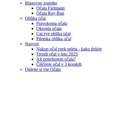
Blagovne znamke
Očala Fielmann
Očala Ray-Ban
Oblika očal
Pravokotna očala
Okrogla očala
Cat eye oblika očal
Pilotska oblika očal
Nasveti
Nakup očal prek spleta - kako deluje
Trendi očal v letu 2025
Ali potrebujem očala?
Čiščenje očal v 3 korakih
Oglejte si vse Očala