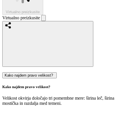
Virtualno preizkusite
Virtualno preizkusite
Kako najdem pravo velikost?
Kako najdem pravo velikost?
Velikost okvirja določajo tri pomembne mere: širina leč, širina
mostička in razdalja med temeni.
Velikost
vaših
trenutnih
očal
si
lahko
enostavno
izmerite
sami
: