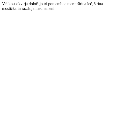
antirefleksnim premazom, odpornim na praske in udarce ter
nanosom za enostavno čiščenje.
Izberite stekla
Dostava: 5 - 14 dni
Brezplačna dostava
nad 50 €
Brezplačni prevzemi
v
poslovalnicah Optike Clarus
Brezplačna
vračila
v poslovalnice*
Varno plačilo - zaupanja vredna spletna trgovina
Podrobnosti izdelka
Podrobnosti izdelka
Dimenzije
Širina okvirja:
mm