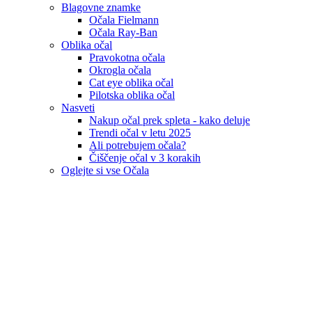
Blagovne znamke
Očala Fielmann
Očala Ray-Ban
Oblika očal
Pravokotna očala
Okrogla očala
Cat eye oblika očal
Pilotska oblika očal
Nasveti
Nakup očal prek spleta - kako deluje
Trendi očal v letu 2025
Ali potrebujem očala?
Čiščenje očal v 3 korakih
Oglejte si vse Očala