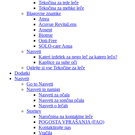
Tekočina za trde leče
Tekočina za mehke leče
Blagovne znamke
Atrea
Acuvue RevitaLens
Aosept
Biotrue
Opti-Free
SOLO-care Aqua
Nasveti
Kateri izdelek za nego leč za katero lečo?
Kapljice za suhe oči
Oglejte si vse Tekočine za leče
Dodatki
Nasveti
Go to Nasveti
Nasveti in namigi
Nasveti za očala
Nasveti za sončna očala
Nasveti o lečah
Storitev
Naročnina na kontaktne leče
POGOSTA VPRAŠANJA (FAQ)
Kontaktirajte nas
Vračila