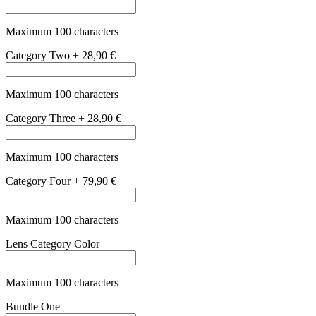
Maximum 100 characters
Bundle Two
+
29,90 €
Maximum 100 characters
Bundle Three
+
79,90 €
Maximum 100 characters
Bundle Four
+
199,00 €
Maximum 100 characters
Polarized
is_polarized
+
48,90 €
Kako najdem pravo velikost?
Kako najdem pravo velikost?
Velikost okvirja določajo tri pomembne mere: širina leč, širina