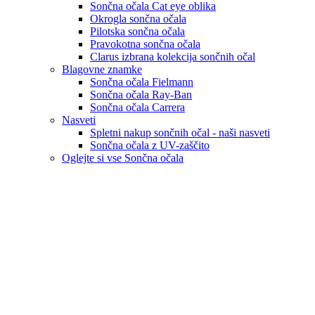
Sončna očala Cat eye oblika
Okrogla sončna očala
Pilotska sončna očala
Pravokotna sončna očala
Clarus izbrana kolekcija sončnih očal
Blagovne znamke
Sončna očala Fielmann
Sončna očala Ray-Ban
Sončna očala Carrera
Nasveti
Spletni nakup sončnih očal - naši nasveti
Sončna očala z UV-zaščito
Oglejte si vse Sončna očala