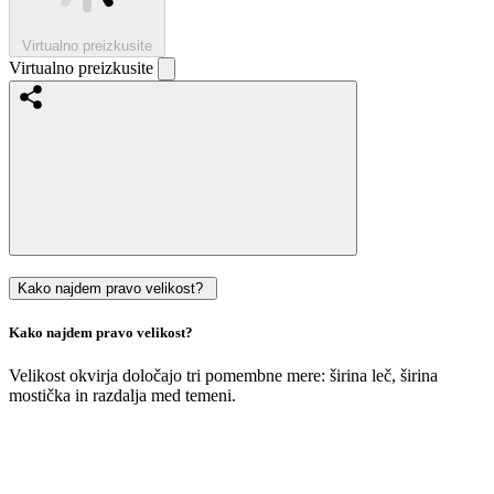
Virtualno preizkusite
Virtualno preizkusite
Kako najdem pravo velikost?
Kako najdem pravo velikost?
Velikost okvirja določajo tri pomembne mere: širina leč, širina
mostička in razdalja med temeni.
Velikost
vaših
trenutnih
očal
si
lahko
enostavno
izmerite
sami
: