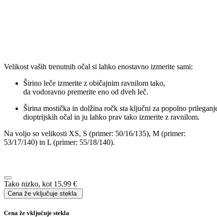
Širina leče:
mm
Širina mostička:
mm
Dolžina ročke:
mm
Specifikacija
Več informacij
Blagovna znamka
Fielmann
Oblika
Butterfly
Vrsta okvirja