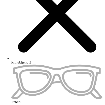
Preskoči na konec galerije slik
Preskoči na začetek galerije slik
Barva okvirja
Velikost očal
S
M
Type
Maximum 100 characters
Sphere Left
Maximum 100 characters
Sphere Right
Maximum 100 characters
Cylinder Left