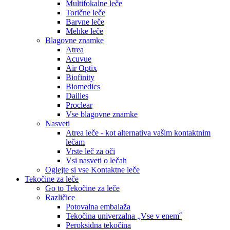
Multifokalne leče
Torične leče
Barvne leče
Mehke leče
Blagovne znamke
Atrea
Acuvue
Air Optix
Biofinity
Biomedics
Dailies
Proclear
Vse blagovne znamke
Nasveti
Atrea leče - kot alternativa vašim kontaktnim
lečam
Vrste leč za oči
Vsi nasveti o lečah
Oglejte si vse Kontaktne leče
Tekočine za leče
Go to Tekočine za leče
Različice
Potovalna embalaža
Tekočina univerzalna „Vse v enem˝
Peroksidna tekočina