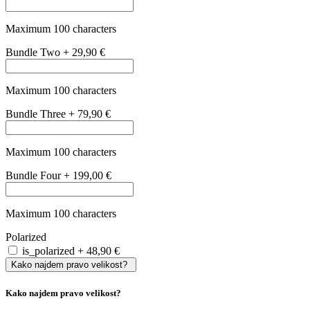
mostička in razdalja med temeni.
Velikost
vaših
trenutnih
očal
si
lahko
enostavno
izmerite
sami
:
Širino
leče
izmerite
z
običajnim
ravnilom
tako
,
da
vodoravno
premerite
eno
od
dveh
leč
.
Širina
mostička
in
dolžina
ročk
sta
ključni
za
popolno
prileganj
dioptrijskih
očal
in
ju
lahko
prav
tako
izmerite
z
ravnilom
.
Na
voljo
so
velikosti
XS, S (primer: 50/16/135), M (primer:
53/17/140) in L (primer: 55/18/140).
Tako nizko, kot
15,99 €
Cena že vključuje stekla
Cena že vključuje stekla
Cena že vključuje naša kakovostna enožariščna stekla s super