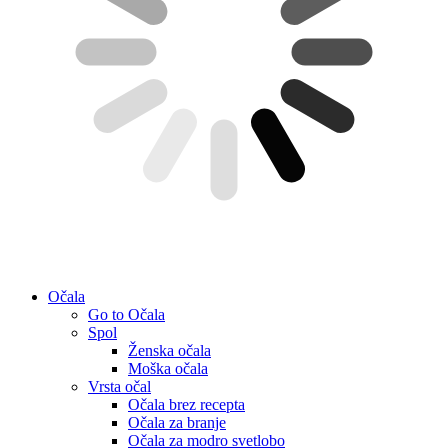
Očala
Go to Očala
Spol
Ženska očala
Moška očala
Vrsta očal
Očala brez recepta
Očala za branje
Očala za modro svetlobo