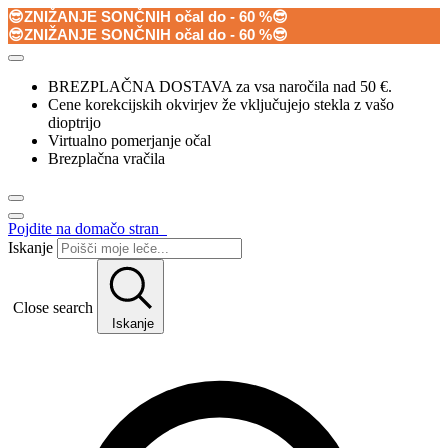
😎ZNIŽANJE SONČNIH očal do - 60 %😎
😎ZNIŽANJE SONČNIH očal do - 60 %😎
BREZPLAČNA DOSTAVA za vsa naročila nad 50 €.
Cene korekcijskih okvirjev že vključujejo stekla z vašo
dioptrijo
Virtualno pomerjanje očal
Brezplačna vračila
Pojdite na domačo stran
Iskanje
Close search
Iskanje